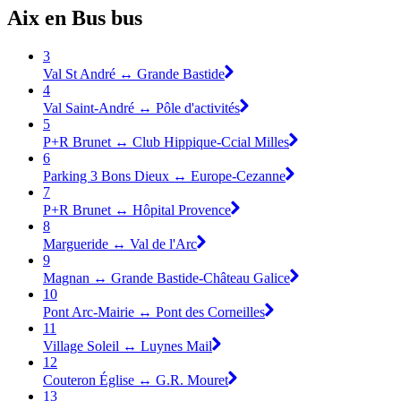
Aix en Bus bus
3
Val St André ↔ Grande Bastide
4
Val Saint-André ↔ Pôle d'activités
5
P+R Brunet ↔ Club Hippique-Ccial Milles
6
Parking 3 Bons Dieux ↔ Europe-Cezanne
7
P+R Brunet ↔ Hôpital Provence
8
Margueride ↔ Val de l'Arc
9
Magnan ↔ Grande Bastide-Château Galice
10
Pont Arc-Mairie ↔ Pont des Corneilles
11
Village Soleil ↔ Luynes Mail
12
Couteron Église ↔ G.R. Mouret
13