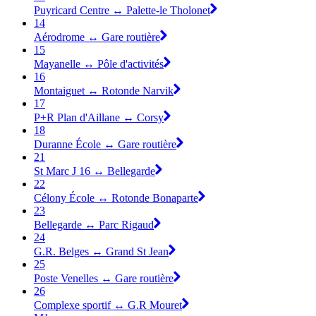
Puyricard Centre ↔ Palette-le Tholonet
14
Aérodrome ↔ Gare routière
15
Mayanelle ↔ Pôle d'activités
16
Montaiguet ↔ Rotonde Narvik
17
P+R Plan d'Aillane ↔ Corsy
18
Duranne École ↔ Gare routière
21
St Marc J 16 ↔ Bellegarde
22
Célony École ↔ Rotonde Bonaparte
23
Bellegarde ↔ Parc Rigaud
24
G.R. Belges ↔ Grand St Jean
25
Poste Venelles ↔ Gare routière
26
Complexe sportif ↔ G.R Mouret