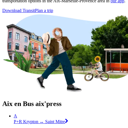
transportation options in the Aix-Marseille-Provence area in
our app
.
Download Transit
Plan a trip
Aix en Bus aix'press
A
P+R Krypton ↔ Saint Mitre