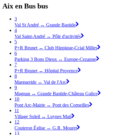
Aix en Bus bus
3
Val St André ↔ Grande Bastide
4
Val Saint-André ↔ Pôle d'activités
5
P+R Brunet ↔ Club Hippique-Ccial Milles
6
Parking 3 Bons Dieux ↔ Europe-Cezanne
7
P+R Brunet ↔ Hôpital Provence
8
Margueride ↔ Val de l'Arc
9
Magnan ↔ Grande Bastide-Château Galice
10
Pont Arc-Mairie ↔ Pont des Corneilles
11
Village Soleil ↔ Luynes Mail
12
Couteron Église ↔ G.R. Mouret
13