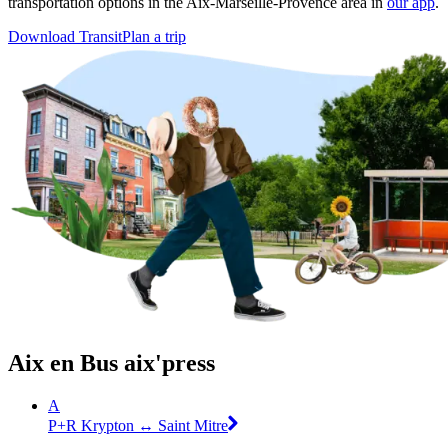
transportation options in the Aix-Marseille-Provence area in
our app
.
Download Transit
Plan a trip
Aix en Bus aix'press
A
P+R Krypton ↔ Saint Mitre