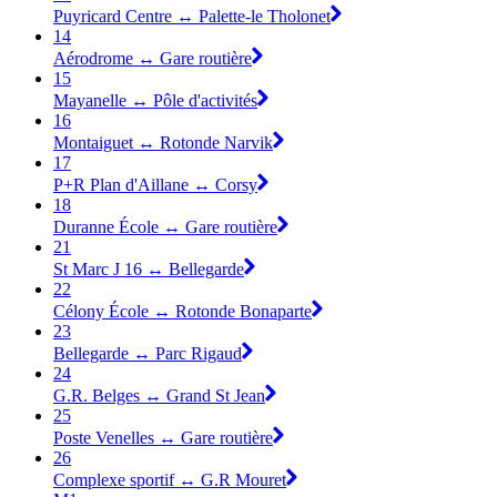
Puyricard Centre ↔ Palette-le Tholonet
14
Aérodrome ↔ Gare routière
15
Mayanelle ↔ Pôle d'activités
16
Montaiguet ↔ Rotonde Narvik
17
P+R Plan d'Aillane ↔ Corsy
18
Duranne École ↔ Gare routière
21
St Marc J 16 ↔ Bellegarde
22
Célony École ↔ Rotonde Bonaparte
23
Bellegarde ↔ Parc Rigaud
24
G.R. Belges ↔ Grand St Jean
25
Poste Venelles ↔ Gare routière
26
Complexe sportif ↔ G.R Mouret