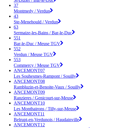
St-Dizier / Bar-le-Duc
37
Montmedy / Verdun
43
Ste-Menehould / Verdun
63
Sermaize-les-Bains / Bar-le-Duc
551
Bar-le-Duc / Meuse TGV
552
Verdun / Meuse TGV
553
Commercy / Meuse TGV
ANCEMONT07
Les Souhesmes-Rampont / Souilly
ANCEMONT08
Rambluzin-et-Benoite-Vaux / Souilly
ANCEMONT09
Ranzieres / Genicourt-sur-Meuse
ANCEMONT10
Les Monthairons / Tilly-sur-Meuse
ANCEMONT11
Belrupt-en-Verdunois / Haudainville
ANCEMONT12