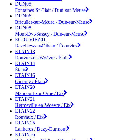
DUN05
Fontaines-St-Clair / Dun-sur-Meuse
DUN06
Brieulles-sur-Meuse / Dun-sur-Meuse
DUN08
Mont-Dvt-Sassey / Dun-sur-Meuse
ECOUVIEZ01
Bazeilles-sur-Othain / Écouviez
ETAIN13
Rouvres-en-Woëvre / Étain
ETAIN14
Étain
ETAIN16
Gincrey / Étain
ETAIN20
Maucourt-sur-Orne / Eix
ETAIN21
Hermeville-en-Woëvre / Eix
ETAIN22
Ronvaux / Eix
ETAIN25
Lanheres / Buzy-Darmont
ETAIN26