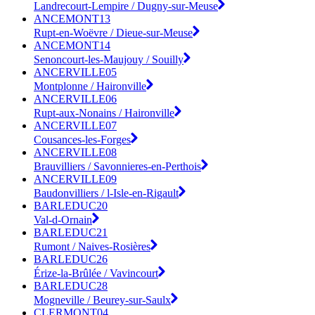
Landrecourt-Lempire / Dugny-sur-Meuse
ANCEMONT13
Rupt-en-Woëvre / Dieue-sur-Meuse
ANCEMONT14
Senoncourt-les-Maujouy / Souilly
ANCERVILLE05
Montplonne / Haironville
ANCERVILLE06
Rupt-aux-Nonains / Haironville
ANCERVILLE07
Cousances-les-Forges
ANCERVILLE08
Brauvilliers / Savonnieres-en-Perthois
ANCERVILLE09
Baudonvilliers / l-Isle-en-Rigault
BARLEDUC20
Val-d-Ornain
BARLEDUC21
Rumont / Naives-Rosières
BARLEDUC26
Érize-la-Brûlée / Vavincourt
BARLEDUC28
Mogneville / Beurey-sur-Saulx
CLERMONT04