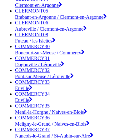
Clermont-en-Argonne
CLERMONT05
Brabant-en-Argonne / Clermont-en-Argonne
CLERMONT06
Aubreville / Clermont-en-Argonne
CLERMONT08
Futeau / les Islettes
COMMERCY30
Boncourt-sur-Meuse / Commercy
COMMERCY31
Dagonville / Lérouville
COMMERCY32
Pont-sur-Meuse / Lérouville
COMMERCY33
Euville
COMMERCY34
Euville
COMMERCY35
Menil-la-Horgne / Naives-en-Blois
COMMERCY36
Meligny-le-Grand / Naives-en-Blois
COMMERCY37
Nancois-le-Grand / St-Aubin-sur-Aire