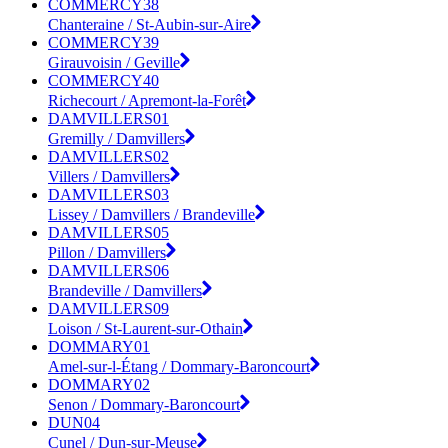
COMMERCY38
Chanteraine / St-Aubin-sur-Aire
COMMERCY39
Girauvoisin / Geville
COMMERCY40
Richecourt / Apremont-la-Forêt
DAMVILLERS01
Gremilly / Damvillers
DAMVILLERS02
Villers / Damvillers
DAMVILLERS03
Lissey / Damvillers / Brandeville
DAMVILLERS05
Pillon / Damvillers
DAMVILLERS06
Brandeville / Damvillers
DAMVILLERS09
Loison / St-Laurent-sur-Othain
DOMMARY01
Amel-sur-l-Étang / Dommary-Baroncourt
DOMMARY02
Senon / Dommary-Baroncourt
DUN04
Cunel / Dun-sur-Meuse