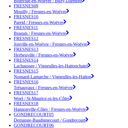
Boinville-en-Woëvre / Buzy-Darmont
FRESNES09
Mouilly / Fresnes-en-Woëvre
FRESNES10
Pareid / Fresnes-en-Woëvre
FRESNES11
Braquis / Fresnes-en-Woëvre
FRESNES12
Jonville-en-Woëvre / Fresnes-en-Woëvre
FRESNES13
Herbeuville / Fresnes-en-Woëvre
FRESNES14
Lachaussee / Vigneulles-les-Hattonchatel
FRESNES15
Nonsard-Lamarche / Vigneulles-les-Hatton
FRESNES16
Trésauvaux / Fresnes-en-Woëvre
FRESNES17
Woel / St-Maurice-ss-les-Côtes
FRESNES18
Hannonville-Côtes / Fresnes-en-Woëvre
GONDRECOURT05
Demange-Baudignecourt / Gondrecourt
GONDRECOURT06