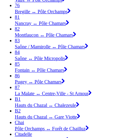
76
Bregille ↔ Pôle Orchamps
81
Nancray ↔ Pôle Chamars
82
Montfaucon ↔ Pôle Chamars
83
Saône / Mamirolle ↔ Pôle Chamars
84
Saône ↔ Pôle Micropolis
85
Fontain ↔ Pôle Chamars
86
Pugey ↔ Pôle Chamars
87
La Malate ↔ Centre-Ville - St Amour
B1
Hauts du Chazal ↔ Chalezeule
B2
Hauts du Chazal ↔ Gare Viotte
Chai
Pôle Orchamps ↔ Forêt de Chailluz
Citadelle