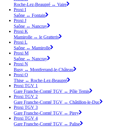
Roche-Lez-Beaupré ↔ Vaire
Proxi I
Saône ↔ Fontain
Proxi J
Saône ↔ Nancray
Proxi K
Mamirolle ↔ le Gratteris
Proxi L
Saône ↔ Mamirolle
Proxi M
Saône ↔ Nancray
Proxi N
Busy ↔ Montferrand-le-Château
Proxi O
Thise ↔ Roche-Lez-Beaupré
Proxi TGV 1
Gare Franche-Comté TGV ↔ Pôle Temis
Proxi TGV 2
Gare Franche-Comté TGV ↔ Châtillon-le-Duc
Proxi TGV 3
Gare Franche-Comté TGV ↔ Pirey
Proxi TGV 4
Gare Franche-Comté TGV ↔ Palise