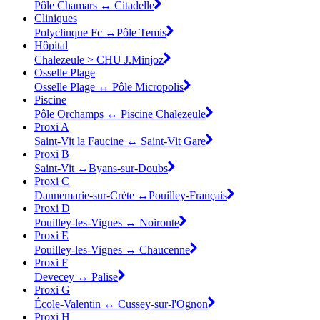
Pôle Chamars ↔ Citadelle
Cliniques
Polyclinque Fc ↔Pôle Temis
Hôpital
Chalezeule > CHU J.Minjoz
Osselle Plage
Osselle Plage ↔ Pôle Micropolis
Piscine
Pôle Orchamps ↔ Piscine Chalezeule
Proxi A
Saint-Vit la Faucine ↔ Saint-Vit Gare
Proxi B
Saint-Vit ↔Byans-sur-Doubs
Proxi C
Dannemarie-sur-Crète ↔Pouilley-Français
Proxi D
Pouilley-les-Vignes ↔ Noironte
Proxi E
Pouilley-les-Vignes ↔ Chaucenne
Proxi F
Devecey ↔ Palise
Proxi G
École-Valentin ↔ Cussey-sur-l'Ognon
Proxi H