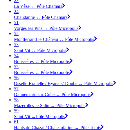
23
La Vèze ↔ Pôle Chamars
24
Chaudanne ↔ Pôle Chamars
51
Vorges-les-Pins ↔ Pôle Micropolis
52
Montferrand-le-Château ↔ Pôle Micropolis
53
Saint-Vit ↔ Pôle Micropolis
54
Boussières ↔ Pôle Micropolis
55
Boussières ↔ Pôle Micropolis
56
Osselle-Routelle / Byans-s/-Doubs ↔ Pôle Micropolis
57
Dannemarie-sur-Crète ↔ Pôle Micropolis
58
Mazerolles-le-Salin ↔ Pôle Micropolis
59
Saint-Vit ↔Pôle Micropolis
61
Hauts du Chazal / Châteaufarine ↔ Pôle Temis