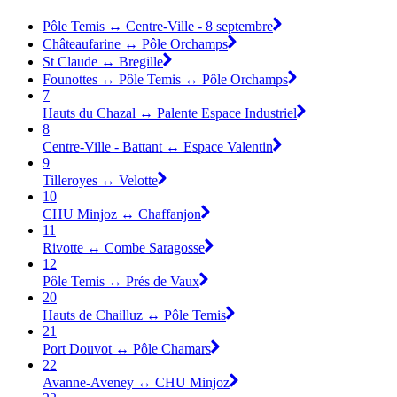
Pôle Temis ↔ Centre-Ville - 8 septembre
Châteaufarine ↔ Pôle Orchamps
St Claude ↔ Bregille
Founottes ↔ Pôle Temis ↔ Pôle Orchamps
7
Hauts du Chazal ↔ Palente Espace Industriel
8
Centre-Ville - Battant ↔ Espace Valentin
9
Tilleroyes ↔ Velotte
10
CHU Minjoz ↔ Chaffanjon
11
Rivotte ↔ Combe Saragosse
12
Pôle Temis ↔ Prés de Vaux
20
Hauts de Chailluz ↔ Pôle Temis
21
Port Douvot ↔ Pôle Chamars
22
Avanne-Aveney ↔ CHU Minjoz