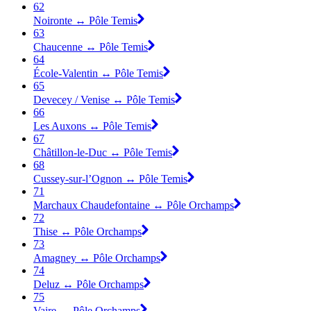
62
Noironte ↔ Pôle Temis
63
Chaucenne ↔ Pôle Temis
64
École-Valentin ↔ Pôle Temis
65
Devecey / Venise ↔ Pôle Temis
66
Les Auxons ↔ Pôle Temis
67
Châtillon-le-Duc ↔ Pôle Temis
68
Cussey-sur-l’Ognon ↔ Pôle Temis
71
Marchaux Chaudefontaine ↔ Pôle Orchamps
72
Thise ↔ Pôle Orchamps
73
Amagney ↔ Pôle Orchamps
74
Deluz ↔ Pôle Orchamps
75
Vaire ↔ Pôle Orchamps