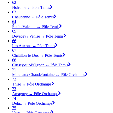
62
Noironte ↔ Pôle Temis
63
Chaucenne ↔ Pôle Temis
64
École-Valentin ↔ Pôle Temis
65
Devecey / Venise ↔ Pôle Temis
66
Les Auxons ↔ Pôle Temis
67
Châtillon-le-Duc ↔ Pôle Temis
68
Cussey-sur-l’Ognon ↔ Pôle Temis
71
Marchaux Chaudefontaine ↔ Pôle Orchamps
72
Thise ↔ Pôle Orchamps
73
Amagney ↔ Pôle Orchamps
74
Deluz ↔ Pôle Orchamps
75
Vaire ↔ Pôle Orchamps