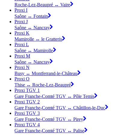
Roche-Lez-Beaupré ↔ Vaire
Proxi I
Saône ↔ Fontain
Proxi J
Saône ↔ Nancray
Proxi K
Mamirolle ↔ le Gratteris
Proxi L
Saône ↔ Mamirolle
Proxi M
Saône ↔ Nancray
Proxi N
Busy ↔ Montferrand-le-Château
Proxi O
Thise ↔ Roche-Lez-Beaupré
Proxi TGV 1
Gare Franche-Comté TGV ↔ Pôle Temis
Proxi TGV 2
Gare Franche-Comté TGV ↔ Châtillon-le-Duc
Proxi TGV 3
Gare Franche-Comté TGV ↔ Pirey
Proxi TGV 4
Gare Franche-Comté TGV ↔ Palise