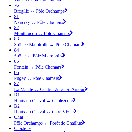
76
Bregille ↔ Pôle Orchamps
81
Nancray ↔ Pôle Chamars
82
Montfaucon ↔ Pôle Chamars
83
Saône / Mamirolle ↔ Pôle Chamars
84
Saône ↔ Pôle Micropolis
85
Fontain ↔ Pôle Chamars
86
Pugey ↔ Pôle Chamars
87
La Malate ↔ Centre-Ville - St Amour
B1
Hauts du Chazal ↔ Chalezeule
B2
Hauts du Chazal ↔ Gare Viotte
Chai
Pôle Orchamps ↔ Forêt de Chailluz
Citadelle