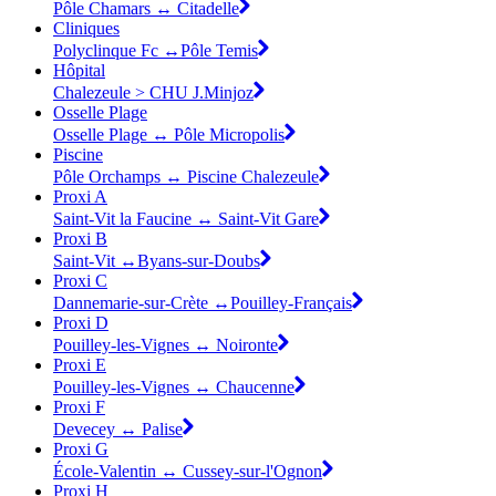
Pôle Chamars ↔ Citadelle
Cliniques
Polyclinque Fc ↔Pôle Temis
Hôpital
Chalezeule > CHU J.Minjoz
Osselle Plage
Osselle Plage ↔ Pôle Micropolis
Piscine
Pôle Orchamps ↔ Piscine Chalezeule
Proxi A
Saint-Vit la Faucine ↔ Saint-Vit Gare
Proxi B
Saint-Vit ↔Byans-sur-Doubs
Proxi C
Dannemarie-sur-Crète ↔Pouilley-Français
Proxi D
Pouilley-les-Vignes ↔ Noironte
Proxi E
Pouilley-les-Vignes ↔ Chaucenne
Proxi F
Devecey ↔ Palise
Proxi G
École-Valentin ↔ Cussey-sur-l'Ognon
Proxi H