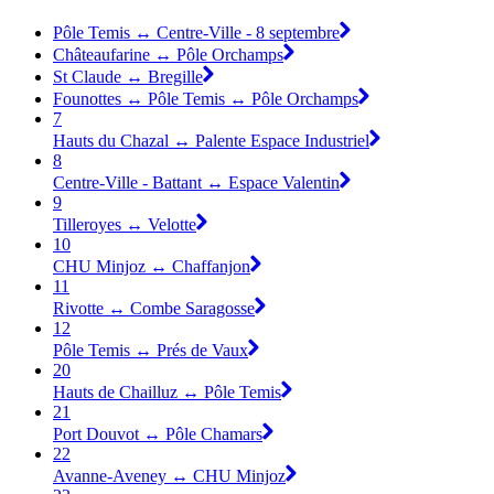
Pôle Temis ↔ Centre-Ville - 8 septembre
Châteaufarine ↔ Pôle Orchamps
St Claude ↔ Bregille
Founottes ↔ Pôle Temis ↔ Pôle Orchamps
7
Hauts du Chazal ↔ Palente Espace Industriel
8
Centre-Ville - Battant ↔ Espace Valentin
9
Tilleroyes ↔ Velotte
10
CHU Minjoz ↔ Chaffanjon
11
Rivotte ↔ Combe Saragosse
12
Pôle Temis ↔ Prés de Vaux
20
Hauts de Chailluz ↔ Pôle Temis
21
Port Douvot ↔ Pôle Chamars
22
Avanne-Aveney ↔ CHU Minjoz