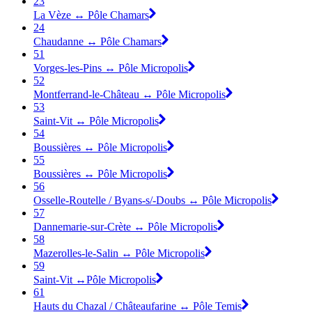
23
La Vèze ↔ Pôle Chamars
24
Chaudanne ↔ Pôle Chamars
51
Vorges-les-Pins ↔ Pôle Micropolis
52
Montferrand-le-Château ↔ Pôle Micropolis
53
Saint-Vit ↔ Pôle Micropolis
54
Boussières ↔ Pôle Micropolis
55
Boussières ↔ Pôle Micropolis
56
Osselle-Routelle / Byans-s/-Doubs ↔ Pôle Micropolis
57
Dannemarie-sur-Crète ↔ Pôle Micropolis
58
Mazerolles-le-Salin ↔ Pôle Micropolis
59
Saint-Vit ↔Pôle Micropolis
61
Hauts du Chazal / Châteaufarine ↔ Pôle Temis