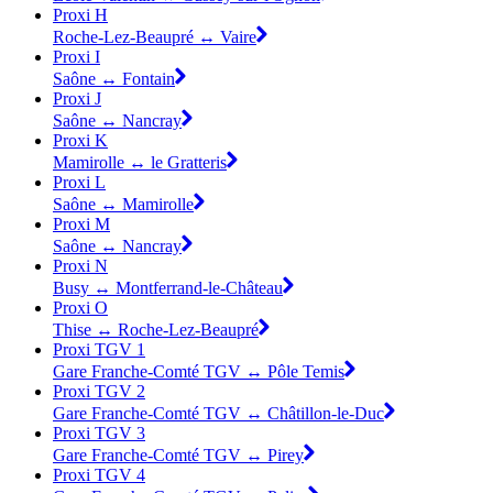
Proxi H
Roche-Lez-Beaupré ↔ Vaire
Proxi I
Saône ↔ Fontain
Proxi J
Saône ↔ Nancray
Proxi K
Mamirolle ↔ le Gratteris
Proxi L
Saône ↔ Mamirolle
Proxi M
Saône ↔ Nancray
Proxi N
Busy ↔ Montferrand-le-Château
Proxi O
Thise ↔ Roche-Lez-Beaupré
Proxi TGV 1
Gare Franche-Comté TGV ↔ Pôle Temis
Proxi TGV 2
Gare Franche-Comté TGV ↔ Châtillon-le-Duc
Proxi TGV 3
Gare Franche-Comté TGV ↔ Pirey
Proxi TGV 4