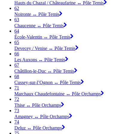
Hauts du Chazal / Châteaufarine ↔ Pôle Temis
62
Noironte ↔ Pôle Temis
63
Chaucenne ↔ Pôle Temis
64
École-Valentin ↔ Pôle Temis
65
Devecey / Venise ↔ Pôle Temis
66
Les Auxons ↔ Pôle Temis
67
Châtillon-le-Duc ↔ Pôle Temis
68
Cussey-sur-l’Ognon ↔ Pôle Temis
71
Marchaux Chaudefontaine ↔ Pôle Orchamps
72
Thise ↔ Pôle Orchamps
73
Amagney ↔ Pôle Orchamps
74
Deluz ↔ Pôle Orchamps
75