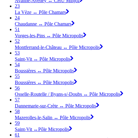
Avanne-Aveney ↔ CHU Minjoz
23
La Vèze ↔ Pôle Chamars
24
Chaudanne ↔ Pôle Chamars
51
Vorges-les-Pins ↔ Pôle Micropolis
52
Montferrand-le-Château ↔ Pôle Micropolis
53
Saint-Vit ↔ Pôle Micropolis
54
Boussières ↔ Pôle Micropolis
55
Boussières ↔ Pôle Micropolis
56
Osselle-Routelle / Byans-s/-Doubs ↔ Pôle Micropolis
57
Dannemarie-sur-Crète ↔ Pôle Micropolis
58
Mazerolles-le-Salin ↔ Pôle Micropolis
59
Saint-Vit ↔Pôle Micropolis
61