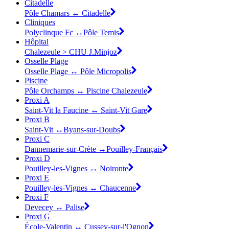
Citadelle
Pôle Chamars ↔ Citadelle
Cliniques
Polyclinque Fc ↔Pôle Temis
Hôpital
Chalezeule > CHU J.Minjoz
Osselle Plage
Osselle Plage ↔ Pôle Micropolis
Piscine
Pôle Orchamps ↔ Piscine Chalezeule
Proxi A
Saint-Vit la Faucine ↔ Saint-Vit Gare
Proxi B
Saint-Vit ↔Byans-sur-Doubs
Proxi C
Dannemarie-sur-Crète ↔Pouilley-Français
Proxi D
Pouilley-les-Vignes ↔ Noironte
Proxi E
Pouilley-les-Vignes ↔ Chaucenne
Proxi F
Devecey ↔ Palise
Proxi G
École-Valentin ↔ Cussey-sur-l'Ognon