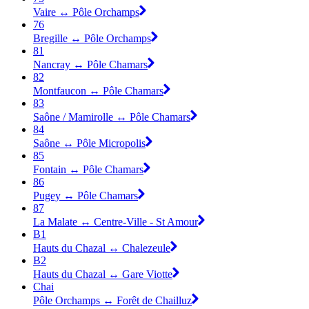
Vaire ↔ Pôle Orchamps
76
Bregille ↔ Pôle Orchamps
81
Nancray ↔ Pôle Chamars
82
Montfaucon ↔ Pôle Chamars
83
Saône / Mamirolle ↔ Pôle Chamars
84
Saône ↔ Pôle Micropolis
85
Fontain ↔ Pôle Chamars
86
Pugey ↔ Pôle Chamars
87
La Malate ↔ Centre-Ville - St Amour
B1
Hauts du Chazal ↔ Chalezeule
B2
Hauts du Chazal ↔ Gare Viotte
Chai
Pôle Orchamps ↔ Forêt de Chailluz