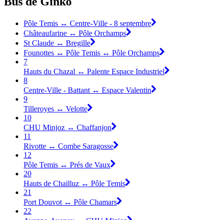
Bus de Ginko
Pôle Temis ↔ Centre-Ville - 8 septembre
Châteaufarine ↔ Pôle Orchamps
St Claude ↔ Bregille
Founottes ↔ Pôle Temis ↔ Pôle Orchamps
7
Hauts du Chazal ↔ Palente Espace Industriel
8
Centre-Ville - Battant ↔ Espace Valentin
9
Tilleroyes ↔ Velotte
10
CHU Minjoz ↔ Chaffanjon
11
Rivotte ↔ Combe Saragosse
12
Pôle Temis ↔ Prés de Vaux
20
Hauts de Chailluz ↔ Pôle Temis
21
Port Douvot ↔ Pôle Chamars
22