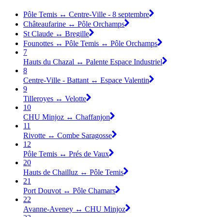
Pôle Temis ↔ Centre-Ville - 8 septembre
Châteaufarine ↔ Pôle Orchamps
St Claude ↔ Bregille
Founottes ↔ Pôle Temis ↔ Pôle Orchamps
7
Hauts du Chazal ↔ Palente Espace Industriel
8
Centre-Ville - Battant ↔ Espace Valentin
9
Tilleroyes ↔ Velotte
10
CHU Minjoz ↔ Chaffanjon
11
Rivotte ↔ Combe Saragosse
12
Pôle Temis ↔ Prés de Vaux
20
Hauts de Chailluz ↔ Pôle Temis
21
Port Douvot ↔ Pôle Chamars
22
Avanne-Aveney ↔ CHU Minjoz