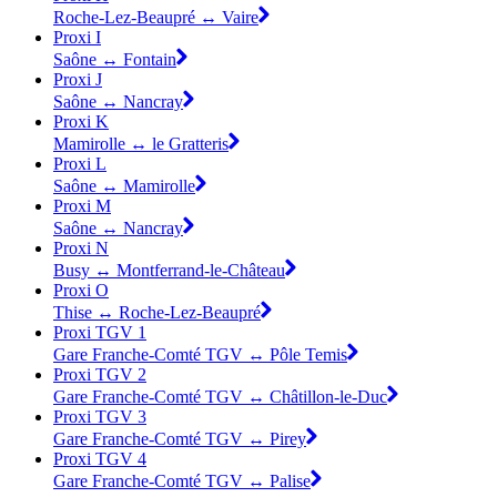
Roche-Lez-Beaupré ↔ Vaire
Proxi I
Saône ↔ Fontain
Proxi J
Saône ↔ Nancray
Proxi K
Mamirolle ↔ le Gratteris
Proxi L
Saône ↔ Mamirolle
Proxi M
Saône ↔ Nancray
Proxi N
Busy ↔ Montferrand-le-Château
Proxi O
Thise ↔ Roche-Lez-Beaupré
Proxi TGV 1
Gare Franche-Comté TGV ↔ Pôle Temis
Proxi TGV 2
Gare Franche-Comté TGV ↔ Châtillon-le-Duc
Proxi TGV 3
Gare Franche-Comté TGV ↔ Pirey
Proxi TGV 4
Gare Franche-Comté TGV ↔ Palise