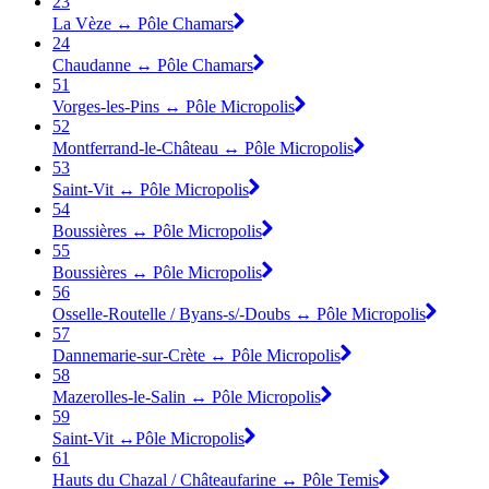
23
La Vèze ↔ Pôle Chamars
24
Chaudanne ↔ Pôle Chamars
51
Vorges-les-Pins ↔ Pôle Micropolis
52
Montferrand-le-Château ↔ Pôle Micropolis
53
Saint-Vit ↔ Pôle Micropolis
54
Boussières ↔ Pôle Micropolis
55
Boussières ↔ Pôle Micropolis
56
Osselle-Routelle / Byans-s/-Doubs ↔ Pôle Micropolis
57
Dannemarie-sur-Crète ↔ Pôle Micropolis
58
Mazerolles-le-Salin ↔ Pôle Micropolis
59
Saint-Vit ↔Pôle Micropolis
61
Hauts du Chazal / Châteaufarine ↔ Pôle Temis