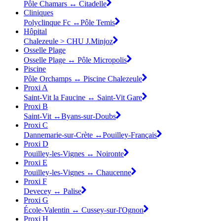
Pôle Chamars ↔ Citadelle
Cliniques
Polyclinque Fc ↔Pôle Temis
Hôpital
Chalezeule > CHU J.Minjoz
Osselle Plage
Osselle Plage ↔ Pôle Micropolis
Piscine
Pôle Orchamps ↔ Piscine Chalezeule
Proxi A
Saint-Vit la Faucine ↔ Saint-Vit Gare
Proxi B
Saint-Vit ↔Byans-sur-Doubs
Proxi C
Dannemarie-sur-Crète ↔Pouilley-Français
Proxi D
Pouilley-les-Vignes ↔ Noironte
Proxi E
Pouilley-les-Vignes ↔ Chaucenne
Proxi F
Devecey ↔ Palise
Proxi G
École-Valentin ↔ Cussey-sur-l'Ognon
Proxi H