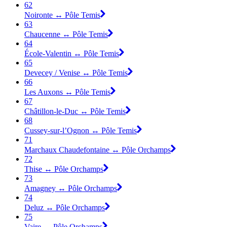
62
Noironte ↔ Pôle Temis
63
Chaucenne ↔ Pôle Temis
64
École-Valentin ↔ Pôle Temis
65
Devecey / Venise ↔ Pôle Temis
66
Les Auxons ↔ Pôle Temis
67
Châtillon-le-Duc ↔ Pôle Temis
68
Cussey-sur-l’Ognon ↔ Pôle Temis
71
Marchaux Chaudefontaine ↔ Pôle Orchamps
72
Thise ↔ Pôle Orchamps
73
Amagney ↔ Pôle Orchamps
74
Deluz ↔ Pôle Orchamps
75
Vaire ↔ Pôle Orchamps