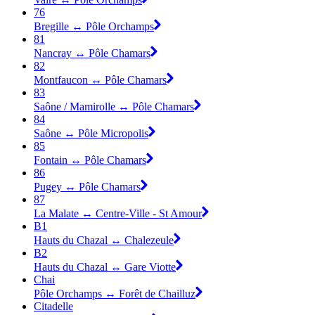
76
Bregille ↔ Pôle Orchamps
81
Nancray ↔ Pôle Chamars
82
Montfaucon ↔ Pôle Chamars
83
Saône / Mamirolle ↔ Pôle Chamars
84
Saône ↔ Pôle Micropolis
85
Fontain ↔ Pôle Chamars
86
Pugey ↔ Pôle Chamars
87
La Malate ↔ Centre-Ville - St Amour
B1
Hauts du Chazal ↔ Chalezeule
B2
Hauts du Chazal ↔ Gare Viotte
Chai
Pôle Orchamps ↔ Forêt de Chailluz
Citadelle