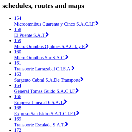
schedules, routes and maps
154
Microomnibus Cuarenta y Cinco S.A.C.I.F.
158
El Puente S.A.T.
159
Micro Omnibus Quilmes S.A.C.I. y F.
160
Micro Omnibus Sur S.A.C.
161
Transporte Larrazabal C.I.S.A.
163
Sargento Cabral S.A.De Transporte
164
General Tomas Guido S.A.C.I.F.
166
Empresa Linea 216 S.A.T.
168
Expreso San Isidro S.A.T.C.I.F.I.
169
Transporte Escalada S.A.T.
172