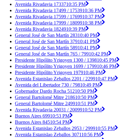
Avenida Rivadavia 17337
10:35 PM
Avenida Rivadavia 17499 / 17539
10:36 PM
Avenida Rivadavia 17599 / 17699
10:37 PM
Avenida Rivadavia 17999 / 18099
10:38 PM
Avenida Rivadavia 18249
10:39 PM
General José de San Martín 283
10:40 PM
General José de San Martín 379
10:41 PM
General José de San Martín 589
10:41 PM
General José de San Martín 765 / 799
10:42 PM
Presidente Hipólito Yrigoyen 1300 / 1398
10:45 PM
Presidente Hipólito Yrigoyen 1699 / 1799
10:46 PM
Presidente Hipólito Yrigoyen 1979
10:46 PM
Avenida Estanislao Zeballos 2201 / 2299
10:47 PM
Avenida del Libertador 730 / 798
10:49 PM
Gobernador Dardo Rocha 512
10:50 PM
General Bartolomé Mitre 2186
10:50 PM
General Bartolomé Mitre 2499
10:51 PM
Avenida Rivadavia 20031 / 20099
10:52 PM
Buenos Aires 699
10:53 PM
Buenos Aires 845
10:54 PM
Avenida Estanislao Zeballos 2953 / 2999
10:55 PM
Avenida Estanislao Zeballos 3071
10:56 PM