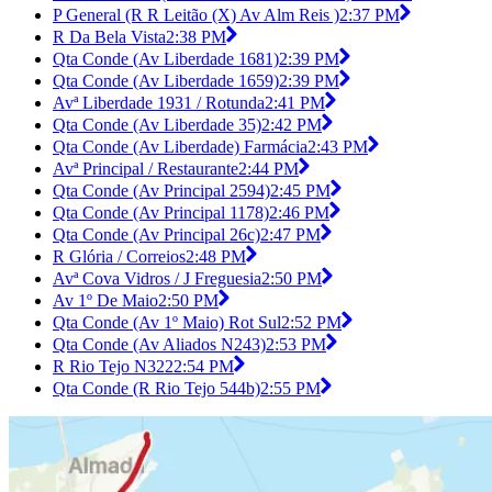
P General (R R Leitão (X) Av Alm Reis )
2:37 PM
R Da Bela Vista
2:38 PM
Qta Conde (Av Liberdade 1681)
2:39 PM
Qta Conde (Av Liberdade 1659)
2:39 PM
Avª Liberdade 1931 / Rotunda
2:41 PM
Qta Conde (Av Liberdade 35)
2:42 PM
Qta Conde (Av Liberdade) Farmácia
2:43 PM
Avª Principal / Restaurante
2:44 PM
Qta Conde (Av Principal 2594)
2:45 PM
Qta Conde (Av Principal 1178)
2:46 PM
Qta Conde (Av Principal 26c)
2:47 PM
R Glória / Correios
2:48 PM
Avª Cova Vidros / J Freguesia
2:50 PM
Av 1º De Maio
2:50 PM
Qta Conde (Av 1º Maio) Rot Sul
2:52 PM
Qta Conde (Av Aliados N243)
2:53 PM
R Rio Tejo N322
2:54 PM
Qta Conde (R Rio Tejo 544b)
2:55 PM