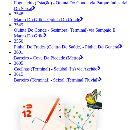
Fogueteiro (Estação) - Quinta Do Conde via Parque Industrial
Do Seixal
3548
Marco Do Grilo - Quinta Do Conde
3549
Quinta Do Conde - Sesimbra (Terminal) via Sampaio E
Marco Do Grilo
3550
Pinhal De Frades (Centro De Saúde) - Pinhal Do General
3601
Barreiro - Cova Da Piedade (Metro)
3605
Cacilhas (Terminal) - Setúbal (Its) via Azeitão
3615
Barreiro (Terminal) - Seixal (Terminal Fluvial)