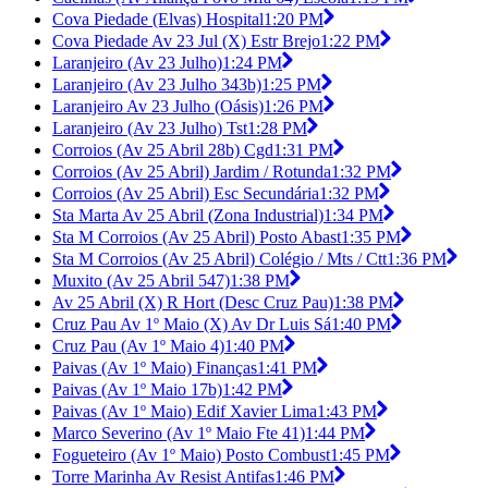
Cova Piedade (Elvas) Hospital
1:20 PM
Cova Piedade Av 23 Jul (X) Estr Brejo
1:22 PM
Laranjeiro (Av 23 Julho)
1:24 PM
Laranjeiro (Av 23 Julho 343b)
1:25 PM
Laranjeiro Av 23 Julho (Oásis)
1:26 PM
Laranjeiro (Av 23 Julho) Tst
1:28 PM
Corroios (Av 25 Abril 28b) Cgd
1:31 PM
Corroios (Av 25 Abril) Jardim / Rotunda
1:32 PM
Corroios (Av 25 Abril) Esc Secundária
1:32 PM
Sta Marta Av 25 Abril (Zona Industrial)
1:34 PM
Sta M Corroios (Av 25 Abril) Posto Abast
1:35 PM
Sta M Corroios (Av 25 Abril) Colégio / Mts / Ctt
1:36 PM
Muxito (Av 25 Abril 547)
1:38 PM
Av 25 Abril (X) R Hort (Desc Cruz Pau)
1:38 PM
Cruz Pau Av 1º Maio (X) Av Dr Luis Sá
1:40 PM
Cruz Pau (Av 1º Maio 4)
1:40 PM
Paivas (Av 1º Maio) Finanças
1:41 PM
Paivas (Av 1º Maio 17b)
1:42 PM
Paivas (Av 1º Maio) Edif Xavier Lima
1:43 PM
Marco Severino (Av 1º Maio Fte 41)
1:44 PM
Fogueteiro (Av 1º Maio) Posto Combust
1:45 PM
Torre Marinha Av Resist Antifas
1:46 PM