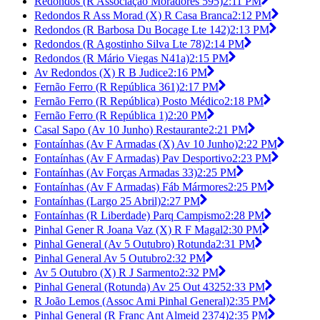
Redondos (R Associação Moradores 595)
2:11 PM
Redondos R Ass Morad (X) R Casa Branca
2:12 PM
Redondos (R Barbosa Du Bocage Lte 142)
2:13 PM
Redondos (R Agostinho Silva Lte 78)
2:14 PM
Redondos (R Mário Viegas N41a)
2:15 PM
Av Redondos (X) R B Judice
2:16 PM
Fernão Ferro (R República 361)
2:17 PM
Fernão Ferro (R República) Posto Médico
2:18 PM
Fernão Ferro (R República 1)
2:20 PM
Casal Sapo (Av 10 Junho) Restaurante
2:21 PM
Fontaínhas (Av F Armadas (X) Av 10 Junho)
2:22 PM
Fontaínhas (Av F Armadas) Pav Desportivo
2:23 PM
Fontaínhas (Av Forças Armadas 33)
2:25 PM
Fontaínhas (Av F Armadas) Fáb Mármores
2:25 PM
Fontaínhas (Largo 25 Abril)
2:27 PM
Fontaínhas (R Liberdade) Parq Campismo
2:28 PM
Pinhal Gener R Joana Vaz (X) R F Magal
2:30 PM
Pinhal General (Av 5 Outubro) Rotunda
2:31 PM
Pinhal General Av 5 Outubro
2:32 PM
Av 5 Outubro (X) R J Sarmento
2:32 PM
Pinhal General (Rotunda) Av 25 Out 4325
2:33 PM
R João Lemos (Assoc Ami Pinhal General)
2:35 PM
Pinhal General (R Franc Ant Almeid 2374)
2:35 PM