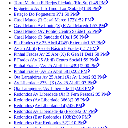
Torre Marinha R Brejos Piedade (Rio Sul)
1:48 PM
Fogueteiro Av Lib Timor Lor (Subida)
1:49 PM
Estação Do Fogueteiro P7
1:50 PM
Casal Marco (R Casal Marco 172)
1:52 PM
Casal Marco Av Ponte (X) R Ant Macedo
1:53 PM
Casal Marco (Av Ponte) Centro Saúde
1:55 PM
Casal Marco (R Saudade 610a)
1:56 PM
Pin Frades (Av 25 Abril 4745) Externato
1:57 PM
Av 25 Abril (Escola Básica P Frades)
1:57 PM
Pinhal Frades Av 25 Abr (X) R Gen H Del
1:58 PM
P Frades (Av 25 Abril) Centro Social
1:59 PM
Pinhal Frades (Av 25 Abril Lte 4391)
2:00 PM
Pinhal Frades (Av 25 Abril 581)
2:02 PM
Qta Laranjeiras Av 25 Abril (X) Av Liber
2:02 PM
Av Liberdade 235a (X) Av 25 Abril
2:03 PM
Qta Laranjeiras (Av Liberdade 11)
2:03 PM
Redondos Av Liberdade (X) R Fern Pessoa
2:05 PM
Redondos (Av Liberdade 3663)
2:05 PM
Redondos (Av Liberdade 14)
2:06 PM
Redondos Av Liberdade 4a (Escola)
2:07 PM
Redondos (Estr Redondos 193b)
2:09 PM
Redondos (Estr Redondos 52)
2:10 PM