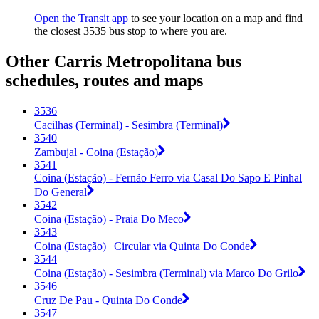
Open the Transit app
to see your location on a map and find
the closest 3535 bus stop to where you are.
Other Carris Metropolitana bus
schedules, routes and maps
3536
Cacilhas (Terminal) - Sesimbra (Terminal)
3540
Zambujal - Coina (Estação)
3541
Coina (Estação) - Fernão Ferro via Casal Do Sapo E Pinhal
Do General
3542
Coina (Estação) - Praia Do Meco
3543
Coina (Estação) | Circular via Quinta Do Conde
3544
Coina (Estação) - Sesimbra (Terminal) via Marco Do Grilo
3546
Cruz De Pau - Quinta Do Conde
3547