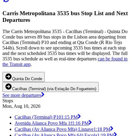
Carris Metropolitana 3535 bus Stop List and Next
Departures
The Carris Metropolitana 3535 - Cacilhas (Terminal) - Quinta Do
Conde bus serves 89 bus stops in the Lisbon area departing from
Cacilhas (Terminal) P10 and ending at Qta Conde (R Rio Tejo
544b). Scroll down to see upcoming 3535 bus times at each stop
and the next scheduled 3535 bus times will be displayed. The full
3535 bus schedule as well as real-time departures
can be found in
the Transit app
.
Quinta Do Conde
Cacilhas (Terminal) (via Estação Do Fogueteiro)
See more departures
Stops
Mon, Aug 10, 2026
Cacilhas (Terminal) P10
1:15 PM
Avenida Aliança Povo Mfa 1f
1:16 PM
Cacilhas (Av Aliança Povo Mfa) Lisnave
1:18 PM
Cacilhas (Av Aliança Povo Mfa 64) Escola
1:19 PM