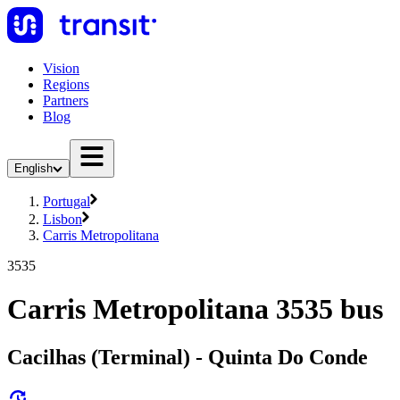
Vision
Regions
Partners
Blog
English
Portugal
Lisbon
Carris Metropolitana
3535
Carris Metropolitana 3535 bus
Cacilhas (Terminal) - Quinta Do Conde