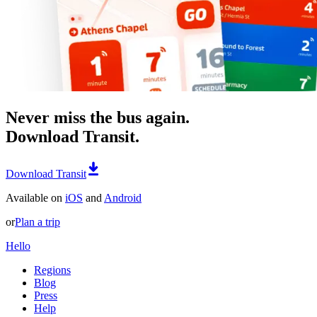
Never miss the bus again.
Download Transit.
Download Transit
Available on
iOS
and
Android
or
Plan a trip
Hello
Regions
Blog
Press
Help