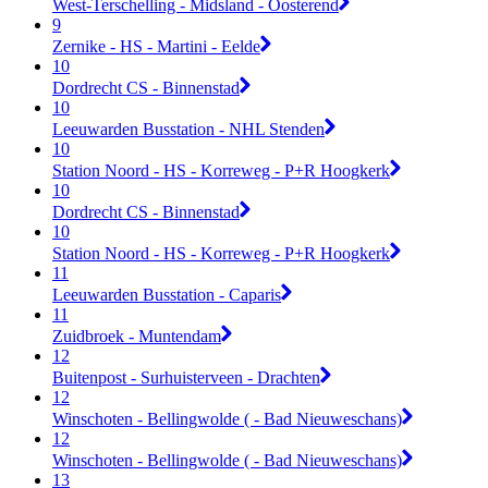
West-Terschelling - Midsland - Oosterend
9
Zernike - HS - Martini - Eelde
10
Dordrecht CS - Binnenstad
10
Leeuwarden Busstation - NHL Stenden
10
Station Noord - HS - Korreweg - P+R Hoogkerk
10
Dordrecht CS - Binnenstad
10
Station Noord - HS - Korreweg - P+R Hoogkerk
11
Leeuwarden Busstation - Caparis
11
Zuidbroek - Muntendam
12
Buitenpost - Surhuisterveen - Drachten
12
Winschoten - Bellingwolde ( - Bad Nieuweschans)
12
Winschoten - Bellingwolde ( - Bad Nieuweschans)
13