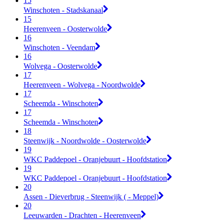
15
Winschoten - Stadskanaal
15
Heerenveen - Oosterwolde
16
Winschoten - Veendam
16
Wolvega - Oosterwolde
17
Heerenveen - Wolvega - Noordwolde
17
Scheemda - Winschoten
17
Scheemda - Winschoten
18
Steenwijk - Noordwolde - Oosterwolde
19
WKC Paddepoel - Oranjebuurt - Hoofdstation
19
WKC Paddepoel - Oranjebuurt - Hoofdstation
20
Assen - Dieverbrug - Steenwijk ( - Meppel)
20
Leeuwarden - Drachten - Heerenveen