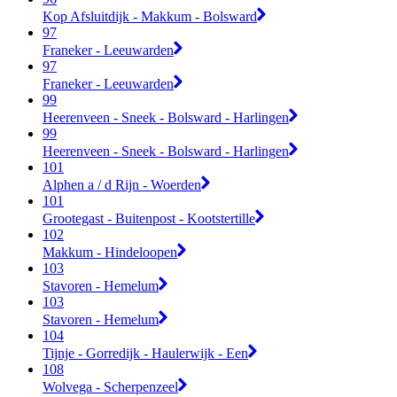
Kop Afsluitdijk - Makkum - Bolsward
97
Franeker - Leeuwarden
97
Franeker - Leeuwarden
99
Heerenveen - Sneek - Bolsward - Harlingen
99
Heerenveen - Sneek - Bolsward - Harlingen
101
Alphen a / d Rijn - Woerden
101
Grootegast - Buitenpost - Kootstertille
102
Makkum - Hindeloopen
103
Stavoren - Hemelum
103
Stavoren - Hemelum
104
Tijnje - Gorredijk - Haulerwijk - Een
108
Wolvega - Scherpenzeel