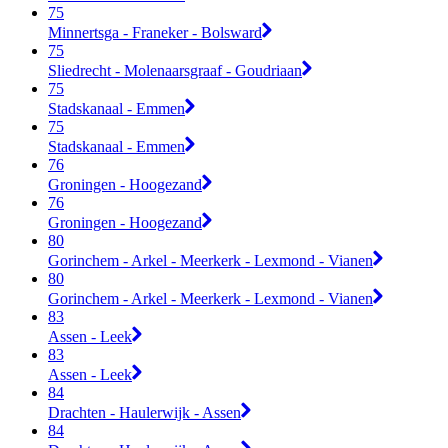
75
Minnertsga - Franeker - Bolsward
75
Sliedrecht - Molenaarsgraaf - Goudriaan
75
Stadskanaal - Emmen
75
Stadskanaal - Emmen
76
Groningen - Hoogezand
76
Groningen - Hoogezand
80
Gorinchem - Arkel - Meerkerk - Lexmond - Vianen
80
Gorinchem - Arkel - Meerkerk - Lexmond - Vianen
83
Assen - Leek
83
Assen - Leek
84
Drachten - Haulerwijk - Assen
84