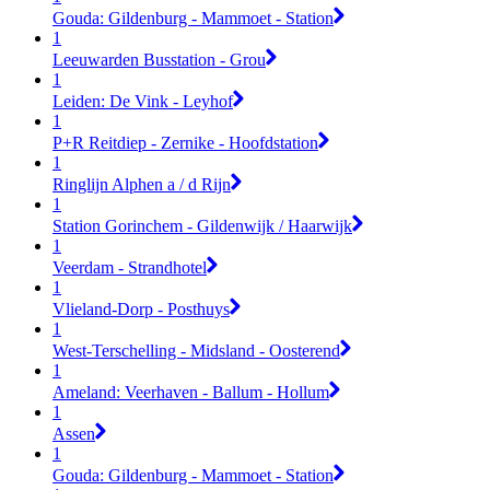
Gouda: Gildenburg - Mammoet - Station
1
Leeuwarden Busstation - Grou
1
Leiden: De Vink - Leyhof
1
P+R Reitdiep - Zernike - Hoofdstation
1
Ringlijn Alphen a / d Rijn
1
Station Gorinchem - Gildenwijk / Haarwijk
1
Veerdam - Strandhotel
1
Vlieland-Dorp - Posthuys
1
West-Terschelling - Midsland - Oosterend
1
Ameland: Veerhaven - Ballum - Hollum
1
Assen
1
Gouda: Gildenburg - Mammoet - Station