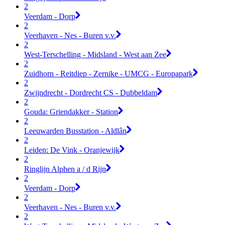
2
Veerdam - Dorp
2
Veerhaven - Nes - Buren v.v.
2
West-Terschelling - Midsland - West aan Zee
2
Zuidhorn - Reitdiep - Zernike - UMCG - Europapark
2
Zwijndrecht - Dordrecht CS - Dubbeldam
2
Gouda: Griendakker - Station
2
Leeuwarden Busstation - Aldlân
2
Leiden: De Vink - Oranjewijk
2
Ringlijn Alphen a / d Rijn
2
Veerdam - Dorp
2
Veerhaven - Nes - Buren v.v.
2