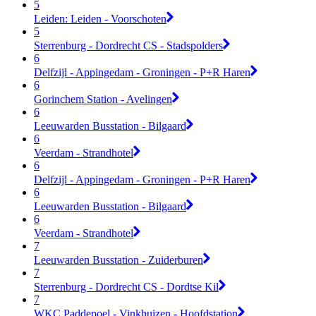
5
Leiden: Leiden - Voorschoten
5
Sterrenburg - Dordrecht CS - Stadspolders
6
Delfzijl - Appingedam - Groningen - P+R Haren
6
Gorinchem Station - Avelingen
6
Leeuwarden Busstation - Bilgaard
6
Veerdam - Strandhotel
6
Delfzijl - Appingedam - Groningen - P+R Haren
6
Leeuwarden Busstation - Bilgaard
6
Veerdam - Strandhotel
7
Leeuwarden Busstation - Zuiderburen
7
Sterrenburg - Dordrecht CS - Dordtse Kil
7
WKC Paddepoel - Vinkhuizen - Hoofdstation