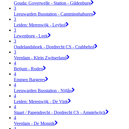
Gouda: Goverwelle - Station - Gildenburg
3
Leeuwarden Busstation - Camminghaburen
3
Leiden: Merenwijk - Leyhof
3
Lewenborg - Leek
3
Oudelandshoek - Dordrecht CS - Crabbehof
3
Veerdam - Klein Zwitserland
4
Beijum - Roden
4
Emmen Bargeres
4
Leeuwarden Busstation - Nijlân
4
Leiden: Merenwijk - De Vink
4
Staart / Papendrecht - Dordrecht CS - Amstelwijck
4
Veerdam - De Monnik
4