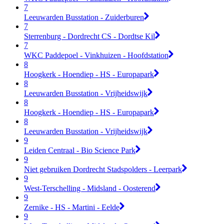
7
Leeuwarden Busstation - Zuiderburen
7
Sterrenburg - Dordrecht CS - Dordtse Kil
7
WKC Paddepoel - Vinkhuizen - Hoofdstation
8
Hoogkerk - Hoendiep - HS - Europapark
8
Leeuwarden Busstation - Vrijheidswijk
8
Hoogkerk - Hoendiep - HS - Europapark
8
Leeuwarden Busstation - Vrijheidswijk
9
Leiden Centraal - Bio Science Park
9
Niet gebruiken Dordrecht Stadspolders - Leerpark
9
West-Terschelling - Midsland - Oosterend
9
Zernike - HS - Martini - Eelde
9