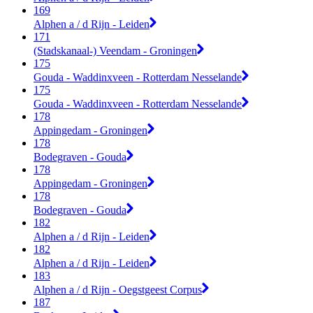
169
Alphen a / d Rijn - Leiden
171
(Stadskanaal-) Veendam - Groningen
175
Gouda - Waddinxveen - Rotterdam Nesselande
175
Gouda - Waddinxveen - Rotterdam Nesselande
178
Appingedam - Groningen
178
Bodegraven - Gouda
178
Appingedam - Groningen
178
Bodegraven - Gouda
182
Alphen a / d Rijn - Leiden
182
Alphen a / d Rijn - Leiden
183
Alphen a / d Rijn - Oegstgeest Corpus
187