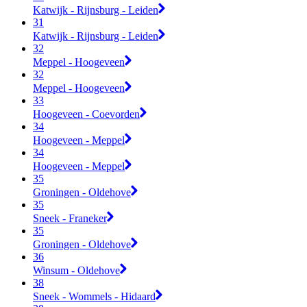
Katwijk - Rijnsburg - Leiden
31
Katwijk - Rijnsburg - Leiden
32
Meppel - Hoogeveen
32
Meppel - Hoogeveen
33
Hoogeveen - Coevorden
34
Hoogeveen - Meppel
34
Hoogeveen - Meppel
35
Groningen - Oldehove
35
Sneek - Franeker
35
Groningen - Oldehove
36
Winsum - Oldehove
38
Sneek - Wommels - Hidaard