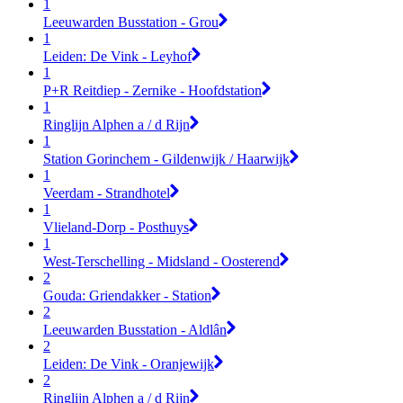
1
Leeuwarden Busstation - Grou
1
Leiden: De Vink - Leyhof
1
P+R Reitdiep - Zernike - Hoofdstation
1
Ringlijn Alphen a / d Rijn
1
Station Gorinchem - Gildenwijk / Haarwijk
1
Veerdam - Strandhotel
1
Vlieland-Dorp - Posthuys
1
West-Terschelling - Midsland - Oosterend
2
Gouda: Griendakker - Station
2
Leeuwarden Busstation - Aldlân
2
Leiden: De Vink - Oranjewijk
2
Ringlijn Alphen a / d Rijn