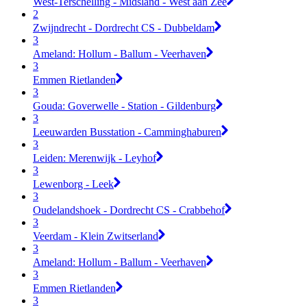
West-Terschelling - Midsland - West aan Zee
2
Zwijndrecht - Dordrecht CS - Dubbeldam
3
Ameland: Hollum - Ballum - Veerhaven
3
Emmen Rietlanden
3
Gouda: Goverwelle - Station - Gildenburg
3
Leeuwarden Busstation - Camminghaburen
3
Leiden: Merenwijk - Leyhof
3
Lewenborg - Leek
3
Oudelandshoek - Dordrecht CS - Crabbehof
3
Veerdam - Klein Zwitserland
3
Ameland: Hollum - Ballum - Veerhaven
3
Emmen Rietlanden
3