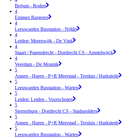
Beijum - Roden
4
Emmen Bargeres
4
Leeuwarden Busstation - Nijlân
4
Leiden: Merenwijk - De Vink
4
Staart / Papendrecht - Dordrecht CS - Amstelwijck
4
Veerdam - De Monnik
5
Annen - Haren - P+R Meerstad - Tersluis / Harkstede
5
Leeuwarden Busstation - Warten
5
Leiden: Leiden - Voorschoten
5
Sterrenburg - Dordrecht CS - Stadspolders
5
Annen - Haren - P+R Meerstad - Tersluis / Harkstede
5
Leeuwarden Busstation - Warten