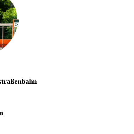
estraßenbahn
n