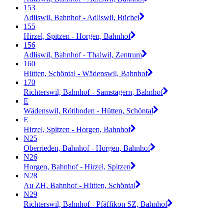
153
Adliswil, Bahnhof - Adliswil, Büchel
155
Hirzel, Spitzen - Horgen, Bahnhof
156
Adliswil, Bahnhof - Thalwil, Zentrum
160
Hütten, Schöntal - Wädenswil, Bahnhof
170
Richterswil, Bahnhof - Samstagern, Bahnhof
E
Wädenswil, Rötiboden - Hütten, Schöntal
E
Hirzel, Spitzen - Horgen, Bahnhof
N25
Oberrieden, Bahnhof - Horgen, Bahnhof
N26
Horgen, Bahnhof - Hirzel, Spitzen
N28
Au ZH, Bahnhof - Hütten, Schöntal
N29
Richterswil, Bahnhof - Pfäffikon SZ, Bahnhof