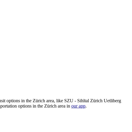
it options in the Zürich area, like SZU - Sihltal Zürich Uetliberg
ortation options in the Zürich area in
our app
.