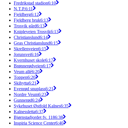
Fredrikstad stadion
6:10
N.T.P.
6:11
Fjeldberg
6:12
Fjeldberg bruk
6:13
Trosvik gård
6:13
Knipleveien Trosvik
6:13
Christianslund
6:14
Geas Christianslund
6:15
Skrellenveien
6:15
Jorunsvei
6:16
Kvernhuset skole
6:17
Brønnerødveien
6:17
Veum allé
6:20
Toppen
6:20
Skihytta
6:21
Evenrød snuplass
6:21
Nordre Veum
6:23
Gunnerød
6:24
Sykehuset Østfold Kalnes
6:35
Kalnessletta
6:37
Bjørnstadjordet fv. 118
6:38
Inspiria Science Center
6:40