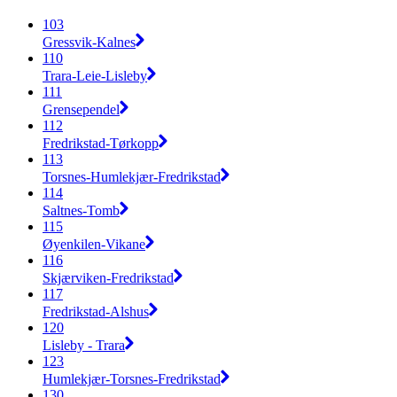
103
Gressvik-Kalnes
110
Trara-Leie-Lisleby
111
Grensependel
112
Fredrikstad-Tørkopp
113
Torsnes-Humlekjær-Fredrikstad
114
Saltnes-Tomb
115
Øyenkilen-Vikane
116
Skjærviken-Fredrikstad
117
Fredrikstad-Alshus
120
Lisleby - Trara
123
Humlekjær-Torsnes-Fredrikstad
130