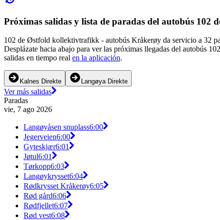
Próximas salidas y lista de paradas del autobús 102 d
102 de Østfold kollektivtrafikk - autobús Kråkerøy da servicio a 32 p
Desplázate hacia abajo para ver las próximas llegadas del autobús 10
salidas en tiempo real
en la aplicación
.
Kalnes Direkte
Langøya Direkte
Ver más salidas
Paradas
vie, 7 ago 2026
Langøyåsen snuplass
6:00
Jegerveien
6:00
Gyteskjær
6:01
Jøtul
6:01
Tørkopp
6:03
Langøykrysset
6:04
Rødkrysset Kråkerøy
6:05
Rød gård
6:06
Rødfjellet
6:07
Rød vest
6:08