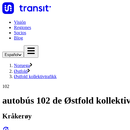
Visión
Regiones
Socios
Blog
Español
Noruega
Østfold
Østfold kollektivtrafikk
102
autobús 102 de Østfold kollekti
Kråkerøy