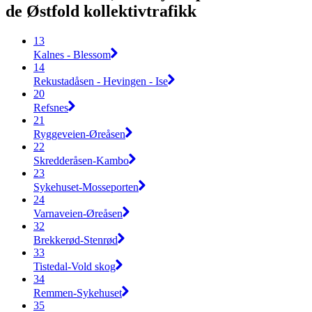
de Østfold kollektivtrafikk
13
Kalnes - Blessom
14
Rekustadåsen - Hevingen - Ise
20
Refsnes
21
Ryggeveien-Øreåsen
22
Skredderåsen-Kambo
23
Sykehuset-Mosseporten
24
Varnaveien-Øreåsen
32
Brekkerød-Stenrød
33
Tistedal-Vold skog
34
Remmen-Sykehuset
35