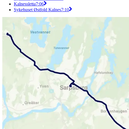
Kalnessletta
7:06
Sykehuset Østfold Kalnes
7:10