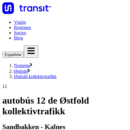
Visión
Regiones
Socios
Blog
Español
Noruega
Østfold
Østfold kollektivtrafikk
12
autobús 12 de Østfold
kollektivtrafikk
Sandbakken - Kalnes