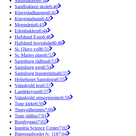
Sandbakken
6:38
Sandbakken skole
6:40
Klavestadhaugen
6:41
Klavestadgata
6:42
Moensletta
6:43
Edonbakken
6:44
Hafslund Esso
6:46
Hafslund hovedgård
6:48
St. Olavs voll
6:51
St. Maries plass
6:52
Sarpsborg rådhus
6:53
Sarpsborg torg
6:54
Sarpsborg bussterminal
6:55
Helsehuset Sarpsborg
6:55
Valaskjold bru
6:57
Landekrysset
6:57
Valaskjold omsorgsenter
6:58
Tune kirke
6:59
Tingvollheimen
7:00
Tune rådhus
7:01
Borgbygget
7:02
Inspiria Science Center
7:02
Bjørnstadjordet fv. 118
7:04