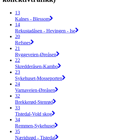
13
Kalnes - Blessom
14
Rekustadåsen - Hevingen - Ise
20
Refsnes
21
Ryggeveien-Øreåsen
22
Skredderåsen-Kambo
23
Sykehuset-Mosseporten
24
Varnaveien-Øreåsen
32
Brekkerød-Stenrød
33
Tistedal-Vold skog
34
Remmen-Sykehuset
35
Næridsrød - Tistedal