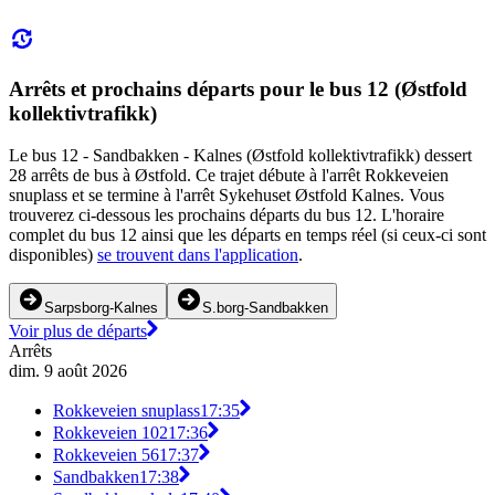
Arrêts et prochains départs pour le bus 12 (Østfold
kollektivtrafikk)
Le bus 12 - Sandbakken - Kalnes (Østfold kollektivtrafikk) dessert
28 arrêts de bus à Østfold. Ce trajet débute à l'arrêt Rokkeveien
snuplass et se termine à l'arrêt Sykehuset Østfold Kalnes. Vous
trouverez ci-dessous les prochains départs du bus 12. L'horaire
complet du bus 12 ainsi que les départs en temps réel (si ceux-ci sont
disponibles)
se trouvent dans l'application
.
Sarpsborg-Kalnes
S.borg-Sandbakken
Voir plus de départs
Arrêts
dim. 9 août 2026
Rokkeveien snuplass
17:35
Rokkeveien 102
17:36
Rokkeveien 56
17:37
Sandbakken
17:38