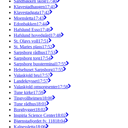
Sandbakken skole
17:40
Klavestadhaugen
17:41
Klavestadgata
17:42
Moensletta
17:43
Edonbakken
17:44
Hafslund Esso
17:46
Hafslund hovedgård
17:48
St. Olavs voll
17:51
St. Maries plass
17:52
Sarpsborg rådhus
17:53
Sarpsborg torg
17:54
Sarpsborg bussterminal
17:55
Helsehuset Sarpsborg
17:55
Valaskjold bru
17:57
Landekrysset
17:57
Valaskjold omsorgsenter
17:58
Tune kirke
17:59
Tingvollheimen
18:00
Tune rådhus
18:01
Borgbygget
18:02
Inspiria Science Center
18:02
Bjørnstadjordet fv. 118
18:04
Kalnessletta
18:06