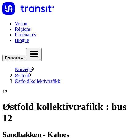
Vision
Régions
Partenaires
Blogue
Français
Norvège
Østfold
Østfold kollektivtrafikk
12
Østfold kollektivtrafikk : bus
12
Sandbakken - Kalnes