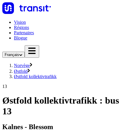
Vision
Régions
Partenaires
Blogue
Français
Norvège
Østfold
Østfold kollektivtrafikk
13
Østfold kollektivtrafikk : bus
13
Kalnes - Blessom