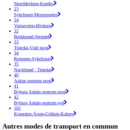
Skredderåsen-Kambo
23
Sykehuset-Mosseporten
24
Varnaveien-Øreåsen
32
Brekkerød-Stenrød
33
Tistedal-Vold skog
34
Remmen-Sykehuset
35
Næridsrød - Tistedal
40
Askim sentrum nord
41
Bybuss Askim sentrum nord
42
Bybuss Askim sentrum syd
101
Kongsten-Årum-Grålum-Kalnes
Autres modes de transport en commun