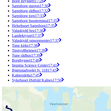
Borg Bryggeri
17:28
Sarpsborg stasjon
17:30
Sarpsborg rådhus
17:32
Sarpsborg torg
17:33
Sarpsborg bussterminal
17:35
Helsehuset Sarpsborg
17:35
Valaskjold bru
17:36
Landekrysset
17:37
Valaskjold omsorgsenter
17:37
Tune kirke
17:38
Tingvollheimen
17:39
Tune rådhus
17:39
Borgbygget
17:40
Inspiria Science Center
17:41
Bjørnstadjordet fv. 118
17:43
Kalnessletta
17:45
Sykehuset Østfold Kalnes
17:50