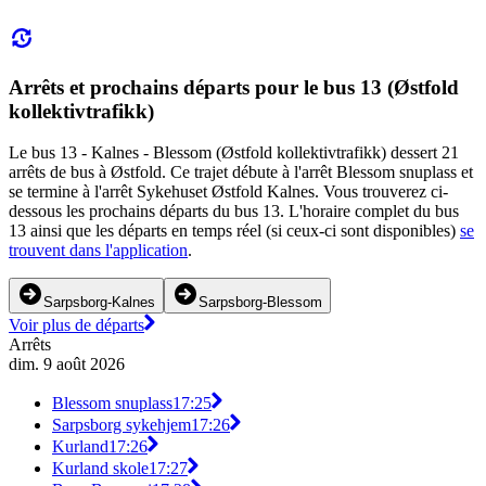
Arrêts et prochains départs pour le bus 13 (Østfold
kollektivtrafikk)
Le bus 13 - Kalnes - Blessom (Østfold kollektivtrafikk) dessert 21
arrêts de bus à Østfold. Ce trajet débute à l'arrêt Blessom snuplass et
se termine à l'arrêt Sykehuset Østfold Kalnes. Vous trouverez ci-
dessous les prochains départs du bus 13. L'horaire complet du bus
13 ainsi que les départs en temps réel (si ceux-ci sont disponibles)
se
trouvent dans l'application
.
Sarpsborg-Kalnes
Sarpsborg-Blessom
Voir plus de départs
Arrêts
dim. 9 août 2026
Blessom snuplass
17:25
Sarpsborg sykehjem
17:26
Kurland
17:26
Kurland skole
17:27