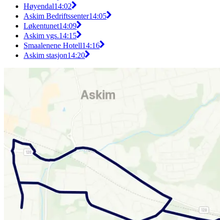
Høyendal
14:02
Askim Bedriftssenter
14:05
Løkentunet
14:09
Askim vgs.
14:15
Smaalenene Hotell
14:16
Askim stasjon
14:20