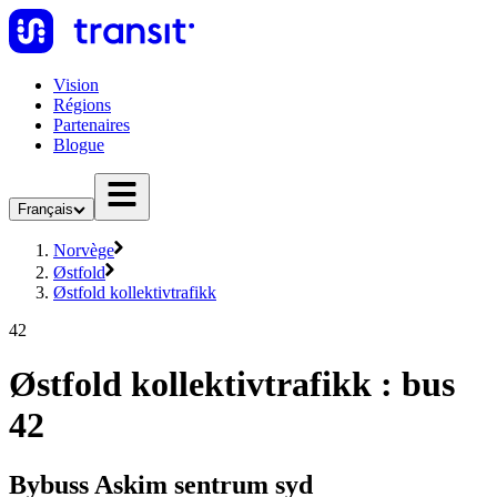
Vision
Régions
Partenaires
Blogue
Français
Norvège
Østfold
Østfold kollektivtrafikk
42
Østfold kollektivtrafikk : bus
42
Bybuss Askim sentrum syd