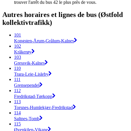
trouver l'arrêt du bus 42 le plus près de vous.
Autres horaires et lignes de bus (Østfold
kollektivtrafikk)
101
Kongsten-Årum-Grålum-Kalnes
102
Kråkerøy
103
Gressvik-Kalnes
110
Trara-Leie-Lisleby
111
Grensependel
112
Fredrikstad-Tørkopp
113
Torsnes-Humlekjær-Fredrikstad
114
Saltnes-Tomb
115
Øyenkilen-Vikane