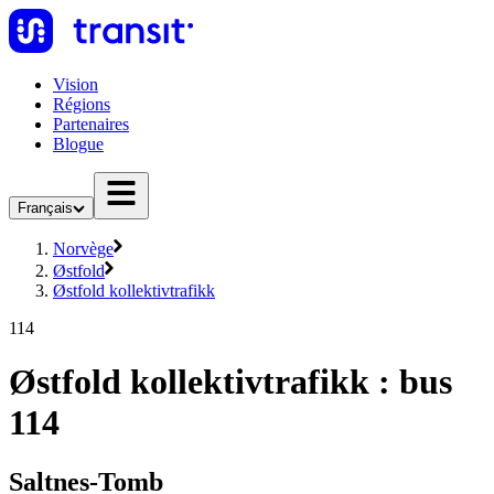
Vision
Régions
Partenaires
Blogue
Français
Norvège
Østfold
Østfold kollektivtrafikk
114
Østfold kollektivtrafikk : bus
114
Saltnes-Tomb