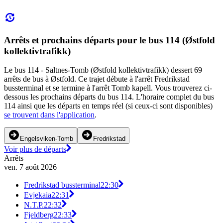
Arrêts et prochains départs pour le bus 114 (Østfold
kollektivtrafikk)
Le bus 114 - Saltnes-Tomb (Østfold kollektivtrafikk) dessert 69
arrêts de bus à Østfold. Ce trajet débute à l'arrêt Fredrikstad
bussterminal et se termine à l'arrêt Tomb kapell. Vous trouverez ci-
dessous les prochains départs du bus 114. L'horaire complet du bus
114 ainsi que les départs en temps réel (si ceux-ci sont disponibles)
se trouvent dans l'application
.
Engelsviken-Tomb
Fredrikstad
Voir plus de départs
Arrêts
ven. 7 août 2026
Fredrikstad bussterminal
22:30
Evjekaia
22:31
N.T.P.
22:32
Fjeldberg
22:33