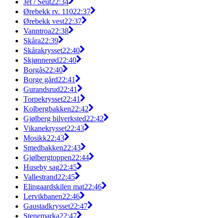
Jet / Seut
22:34
Ørebekk rv. 110
22:37
Ørebekk vest
22:37
Vanntroa
22:38
Skåra
22:39
Skårakrysset
22:40
Skjønnerød
22:40
Borgås
22:40
Borge gård
22:41
Gurandsrud
22:41
Torpekrysset
22:41
Kolbergbakken
22:42
Gjølberg bilverksted
22:42
Vikanekrysset
22:43
Mosikk
22:43
Smedbakken
22:43
Gjølbergtoppen
22:44
Huseby sag
22:45
Vallestrand
22:45
Elingaardskilen mat
22:46
Lervikbanen
22:46
Gaustadkrysset
22:47
Stenemarka
22:47