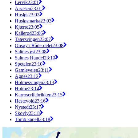
Lervik
23:01
Arvesen
23:01
Husløs
23:02
Husløsmarka
23:03
Kjærre
23:05
Kallerød
23:06
Tatersvingen
23:07
Onsøy / Råde-delet
23:08
Saltnes øst
23:08
Saltnes Handel
23:10
Spetalen
23:10
Gamleveien
23:11
Agnes
23:12
Holmesvingen
23:13
Holme
23:14
Karroserifabrikken
23:15
Hestevold
23:16
Nystedt
23:17
Skovly
23:18
Tomb kapell
23:18