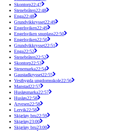
Skontorp
22:47
Stenebråten
22:48
Enga
22:48
Grundvikkrysset
22:49
Engelsviken
22:49
Engelsviken snuplass
22:50
Engelsviken
22:50
Grundvikkrysset
22:51
Enga
22:52
Stenebråten
22:52
Skontorp
22:53
Stenemarka
22:54
Gaustadkrysset
22:55
Vestbygda ungdomsskole
22:56
Manstad
22:57
Husløsmarka
22:57
Husløs
22:58
Arvesen
22:58
Lervik
22:58
Skjæløy bru
22:59
Skjæløy
23:00
Skjæløy bru
23:00