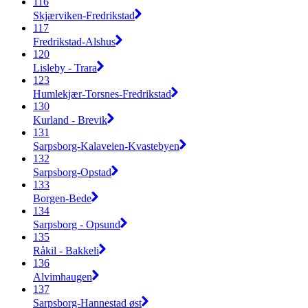
116
Skjærviken-Fredrikstad
117
Fredrikstad-Alshus
120
Lisleby - Trara
123
Humlekjær-Torsnes-Fredrikstad
130
Kurland - Brevik
131
Sarpsborg-Kalaveien-Kvastebyen
132
Sarpsborg-Opstad
133
Borgen-Bede
134
Sarpsborg - Opsund
135
Råkil - Bakkeli
136
Alvimhaugen
137
Sarpsborg-Hannestad øst