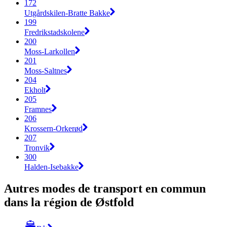
172
Utgårdskilen-Bratte Bakke
199
Fredrikstadskolene
200
Moss-Larkollen
201
Moss-Saltnes
204
Ekholt
205
Framnes
206
Krossern-Orkerød
207
Tronvik
300
Halden-Isebakke
Autres modes de transport en commun
dans la région de Østfold