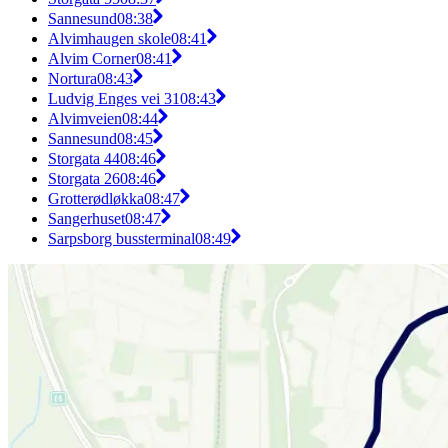
Sannesund
08:38
Alvimhaugen skole
08:41
Alvim Corner
08:41
Nortura
08:43
Ludvig Enges vei 31
08:43
Alvimveien
08:44
Sannesund
08:45
Storgata 44
08:46
Storgata 26
08:46
Grotterødløkka
08:47
Sangerhuset
08:47
Sarpsborg bussterminal
08:49