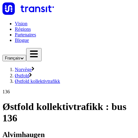
Vision
Régions
Partenaires
Blogue
Français
Norvège
Østfold
Østfold kollektivtrafikk
136
Østfold kollektivtrafikk : bus
136
Alvimhaugen