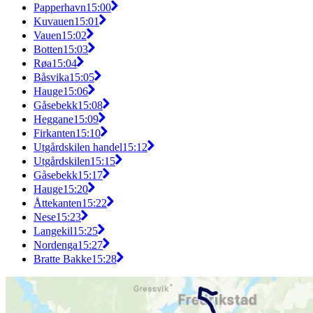
Papperhavn
15:00
Kuvauen
15:01
Vauen
15:02
Botten
15:03
Røa
15:04
Båsvika
15:05
Hauge
15:06
Gåsebekk
15:08
Heggane
15:09
Firkanten
15:10
Utgårdskilen handel
15:12
Utgårdskilen
15:15
Gåsebekk
15:17
Hauge
15:20
Åttekanten
15:22
Nese
15:23
Langekil
15:25
Nordenga
15:27
Bratte Bakke
15:28