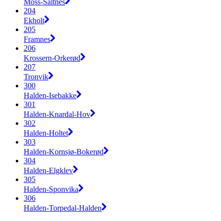
Moss-Saltnes
204
Ekholt
205
Framnes
206
Krossern-Orkerød
207
Tronvik
300
Halden-Isebakke
301
Halden-Knardal-Hov
302
Halden-Holtet
303
Halden-Kornsjø-Bokerød
304
Halden-Elgklev
305
Halden-Sponvika
306
Halden-Torpedal-Halden