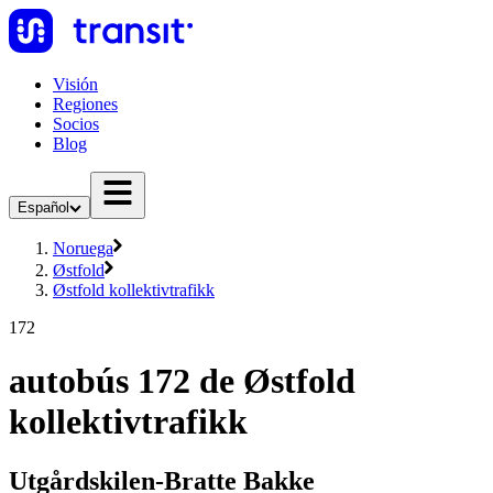
Visión
Regiones
Socios
Blog
Español
Noruega
Østfold
Østfold kollektivtrafikk
172
autobús 172 de Østfold
kollektivtrafikk
Utgårdskilen-Bratte Bakke