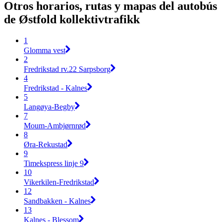
Otros horarios, rutas y mapas del autobús
de Østfold kollektivtrafikk
1
Glomma vest
2
Fredrikstad rv.22 Sarpsborg
4
Fredrikstad - Kalnes
5
Langøya-Begby
7
Moum-Ambjørnrød
8
Øra-Rekustad
9
Timekspress linje 9
10
Vikerkilen-Fredrikstad
12
Sandbakken - Kalnes
13
Kalnes - Blessom