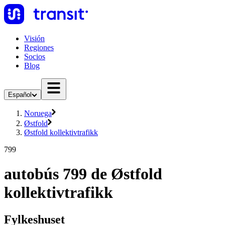
Visión
Regiones
Socios
Blog
Español
Noruega
Østfold
Østfold kollektivtrafikk
799
autobús 799 de Østfold
kollektivtrafikk
Fylkeshuset