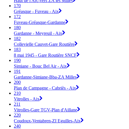
Haut de l'Arc-vers ZA les Milles
170
Gréasque - Fuveau - Aix
172
Fuveau-Gréasque-Gardanne
180
Gardanne - Meyreuil - Aix
182
Collevielle Cauvet-Gare Routière
183
8 mai 1945 - Gare Routière SNCF
190
Simiane - Bouc Bel Air - Aix
191
Gardanne-Simiane-Bba-ZA Milles
200
Plan de Campagne - Cabriès - Aix
210
Vitrolles - Aix
211
Vitrolles-Gare TGV-Plan d'Aillane
220
Coudoux-Ventabren-ZI Eguilles-Aix
240