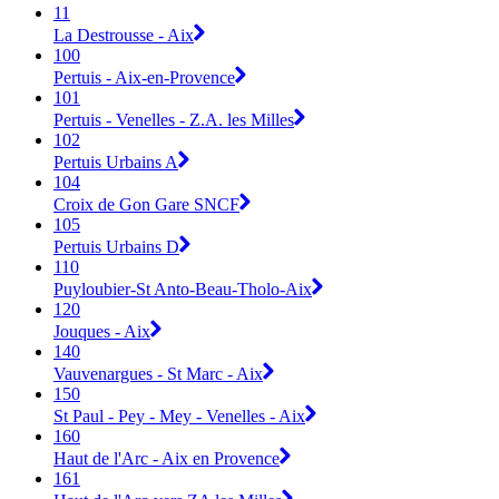
11
La Destrousse - Aix
100
Pertuis - Aix-en-Provence
101
Pertuis - Venelles - Z.A. les Milles
102
Pertuis Urbains A
104
Croix de Gon Gare SNCF
105
Pertuis Urbains D
110
Puyloubier-St Anto-Beau-Tholo-Aix
120
Jouques - Aix
140
Vauvenargues - St Marc - Aix
150
St Paul - Pey - Mey - Venelles - Aix
160
Haut de l'Arc - Aix en Provence
161