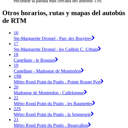
encontrar la parada más cercana del autobús 15S.
Otros horarios, rutas y mapas del autobús
de RTM
16
Ste-Marguerite Dromel - Parc des Bruyères
17
Ste-Marguerite Dromel - les Caillols C. Urbain
18
Castellane - le Bosquet
19
Castellane - Madrague de Montredon
19B
Métro Rond Point du Prado - Pointe Rouge Port
20
Madrague de Montredon - Callelongue
22
Métro Rond Point du Prado - les Baumettes
22S
Métro Rond Point du Prado - la Seigneurie
23
Métro Rond Point du Prado - Beauvallon