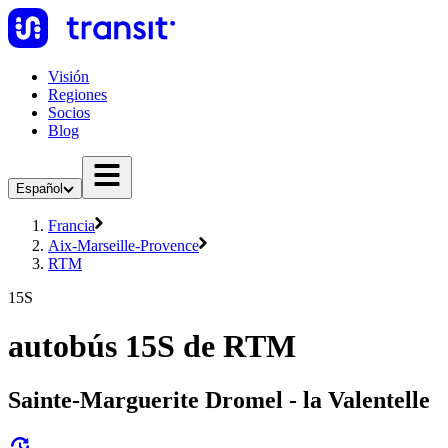
Visión
Regiones
Socios
Blog
Español
Francia
Aix-Marseille-Provence
RTM
15S
autobús 15S de RTM
Sainte-Marguerite Dromel - la Valentelle