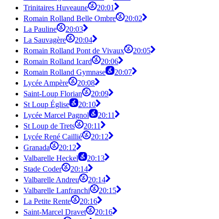
Trinitaires Huveaune
20:01
Romain Rolland Belle Ombre
20:02
La Pauline
20:03
La Sauvagère
20:04
Romain Rolland Pont de Vivaux
20:05
Romain Rolland Icard
20:06
Romain Rolland Gymnase
20:07
Lycée Ampère
20:08
Saint-Loup Florian
20:09
St Loup Église
20:10
Lycée Marcel Pagnol
20:11
St Loup de Trets
20:11
Lycée René Caillié
20:12
Granada
20:12
Valbarelle Heckel
20:13
Stade Coder
20:14
Valbarelle Andreu
20:14
Valbarelle Lanfranchi
20:15
La Petite Rente
20:16
Saint-Marcel Dravet
20:16