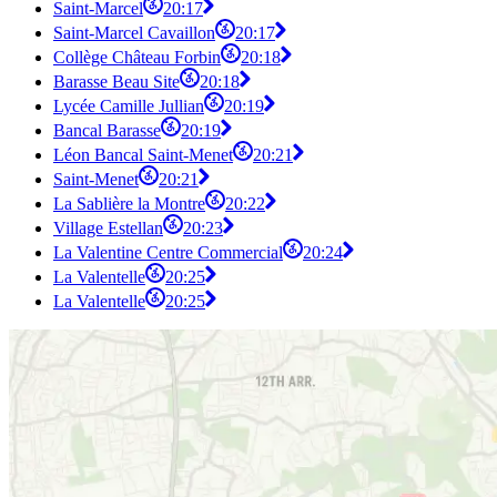
Saint-Marcel
20:17
Saint-Marcel Cavaillon
20:17
Collège Château Forbin
20:18
Barasse Beau Site
20:18
Lycée Camille Jullian
20:19
Bancal Barasse
20:19
Léon Bancal Saint-Menet
20:21
Saint-Menet
20:21
La Sablière la Montre
20:22
Village Estellan
20:23
La Valentine Centre Commercial
20:24
La Valentelle
20:25
La Valentelle
20:25