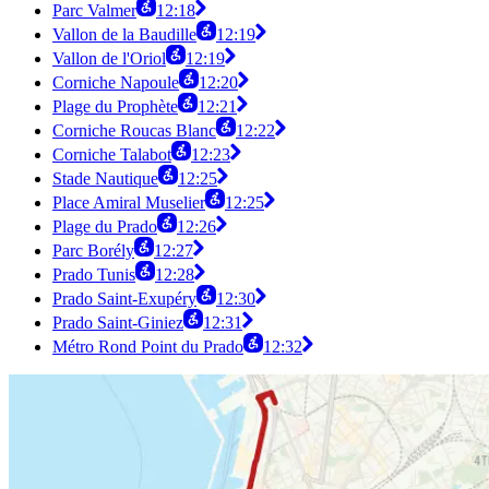
Parc Valmer
12:18
Vallon de la Baudille
12:19
Vallon de l'Oriol
12:19
Corniche Napoule
12:20
Plage du Prophète
12:21
Corniche Roucas Blanc
12:22
Corniche Talabot
12:23
Stade Nautique
12:25
Place Amiral Muselier
12:25
Plage du Prado
12:26
Parc Borély
12:27
Prado Tunis
12:28
Prado Saint-Exupéry
12:30
Prado Saint-Giniez
12:31
Métro Rond Point du Prado
12:32