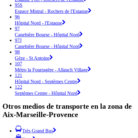
95S
Espace Mistral - Rochers de l'Estaque
96
Hôpital Nord - l'Estaque
97
Canebière Bourse - Hôpital Nord
97J
Canebière Bourse - Hôpital Nord
98
Gèze - St Antoine
107
Métro la Fourragère - Allauch Village
121
Hôpital Nord - Septèmes Centre
122
Septèmes Centre - Hôpital Nord
Otros medios de transporte en la zona de
Aix-Marseille-Provence
Très Grand Bus