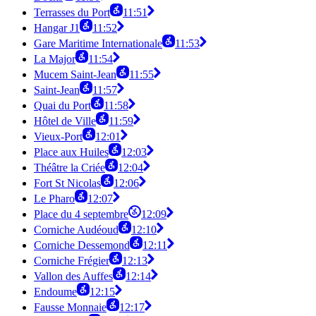
Terrasses du Port
11:51
Hangar J1
11:52
Gare Maritime Internationale
11:53
La Major
11:54
Mucem Saint-Jean
11:55
Saint-Jean
11:57
Quai du Port
11:58
Hôtel de Ville
11:59
Vieux-Port
12:01
Place aux Huiles
12:03
Théâtre la Criée
12:04
Fort St Nicolas
12:06
Le Pharo
12:07
Place du 4 septembre
12:09
Corniche Audéoud
12:10
Corniche Dessemond
12:11
Corniche Frégier
12:13
Vallon des Auffes
12:14
Endoume
12:15
Fausse Monnaie
12:17