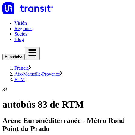
Visión
Regiones
Socios
Blog
Español
Francia
Aix-Marseille-Provence
RTM
83
autobús 83 de RTM
Arenc Euroméditerranée - Métro Rond
Point du Prado