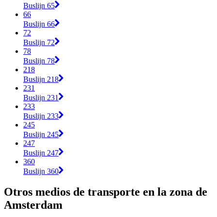
Buslijn 65
66
Buslijn 66
72
Buslijn 72
78
Buslijn 78
218
Buslijn 218
231
Buslijn 231
233
Buslijn 233
245
Buslijn 245
247
Buslijn 247
360
Buslijn 360
Otros medios de transporte en la zona de
Amsterdam