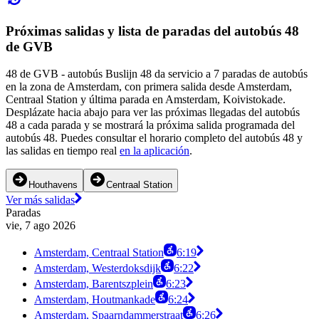
Próximas salidas y lista de paradas del autobús 48
de GVB
48 de GVB - autobús Buslijn 48 da servicio a 7 paradas de autobús
en la zona de Amsterdam, con primera salida desde Amsterdam,
Centraal Station y última parada en Amsterdam, Koivistokade.
Desplázate hacia abajo para ver las próximas llegadas del autobús
48 a cada parada y se mostrará la próxima salida programada del
autobús 48. Puedes consultar el horario completo del autobús 48 y
las salidas en tiempo real
en la aplicación
.
Houthavens
Centraal Station
Ver más salidas
Paradas
vie, 7 ago 2026
Amsterdam, Centraal Station
6:19
Amsterdam, Westerdoksdijk
6:22
Amsterdam, Barentszplein
6:23
Amsterdam, Houtmankade
6:24
Amsterdam, Spaarndammerstraat
6:26