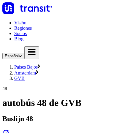
Visión
Regiones
Socios
Blog
Español
Países Bajos
Amsterdam
GVB
48
autobús 48 de GVB
Buslijn 48