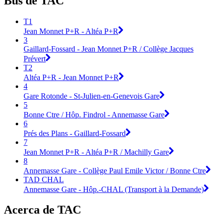
Bus de TAC
T1
Jean Monnet P+R - Altéa P+R
3
Gaillard-Fossard - Jean Monnet P+R / Collège Jacques
Prévert
T2
Altéa P+R - Jean Monnet P+R
4
Gare Rotonde - St-Julien-en-Genevois Gare
5
Bonne Ctre / Hôp. Findrol - Annemasse Gare
6
Prés des Plans - Gaillard-Fossard
7
Jean Monnet P+R - Altéa P+R / Machilly Gare
8
Annemasse Gare - Collège Paul Emile Victor / Bonne Ctre
TAD CHAL
Annemasse Gare - Hôp.-CHAL (Transport à la Demande)
Acerca de TAC