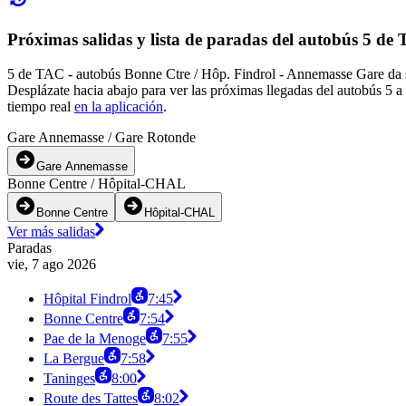
Próximas salidas y lista de paradas del autobús 5 de
5 de TAC - autobús Bonne Ctre / Hôp. Findrol - Annemasse Gare da s
Desplázate hacia abajo para ver las próximas llegadas del autobús 5 a
tiempo real
en la aplicación
.
Gare Annemasse / Gare Rotonde
Gare Annemasse
Bonne Centre / Hôpital-CHAL
Bonne Centre
Hôpital-CHAL
Ver más salidas
Paradas
vie, 7 ago 2026
Hôpital Findrol
7:45
Bonne Centre
7:54
Pae de la Menoge
7:55
La Bergue
7:58
Taninges
8:00
Route des Tattes
8:02