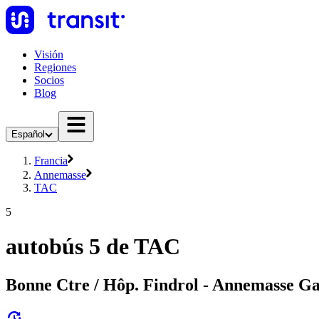
Visión
Regiones
Socios
Blog
Español
Francia
Annemasse
TAC
5
autobús 5 de TAC
Bonne Ctre / Hôp. Findrol - Annemasse G