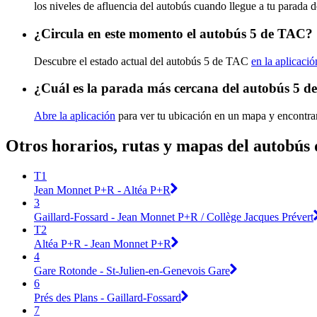
los niveles de afluencia del autobús cuando llegue a tu parada 
¿Circula en este momento el autobús 5 de TAC?
Descubre el estado actual del autobús 5 de TAC
en la aplicació
¿Cuál es la parada más cercana del autobús 5 
Abre la aplicación
para ver tu ubicación en un mapa y encontrar
Otros horarios, rutas y mapas del autobús
T1
Jean Monnet P+R - Altéa P+R
3
Gaillard-Fossard - Jean Monnet P+R / Collège Jacques Prévert
T2
Altéa P+R - Jean Monnet P+R
4
Gare Rotonde - St-Julien-en-Genevois Gare
6
Prés des Plans - Gaillard-Fossard
7