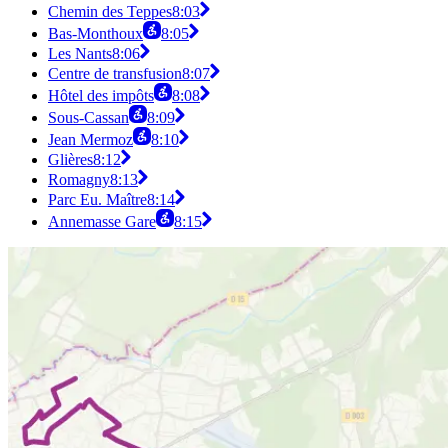
Chemin des Teppes
8:03
Bas-Monthoux
8:05
Les Nants
8:06
Centre de transfusion
8:07
Hôtel des impôts
8:08
Sous-Cassan
8:09
Jean Mermoz
8:10
Glières
8:12
Romagny
8:13
Parc Eu. Maître
8:14
Annemasse Gare
8:15