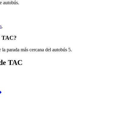
de autobús.
n
.
de TAC?
 la parada más cercana del autobús 5.
 de TAC