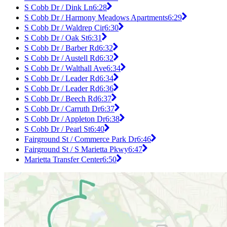
S Cobb Dr / Dink Ln
6:28
S Cobb Dr / Harmony Meadows Apartments
6:29
S Cobb Dr / Waldrep Cir
6:30
S Cobb Dr / Oak St
6:31
S Cobb Dr / Barber Rd
6:32
S Cobb Dr / Austell Rd
6:32
S Cobb Dr / Walthall Ave
6:34
S Cobb Dr / Leader Rd
6:34
S Cobb Dr / Leader Rd
6:36
S Cobb Dr / Beech Rd
6:37
S Cobb Dr / Carruth Dr
6:37
S Cobb Dr / Appleton Dr
6:38
S Cobb Dr / Pearl St
6:40
Fairground St / Commerce Park Dr
6:46
Fairground St / S Marietta Pkwy
6:47
Marietta Transfer Center
6:50