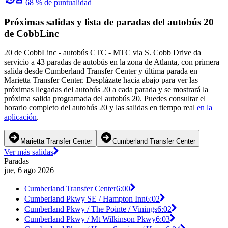
68 % de puntualidad
Próximas salidas y lista de paradas del autobús 20
de CobbLinc
20 de CobbLinc - autobús CTC - MTC via S. Cobb Drive da
servicio a 43 paradas de autobús en la zona de Atlanta, con primera
salida desde Cumberland Transfer Center y última parada en
Marietta Transfer Center. Desplázate hacia abajo para ver las
próximas llegadas del autobús 20 a cada parada y se mostrará la
próxima salida programada del autobús 20. Puedes consultar el
horario completo del autobús 20 y las salidas en tiempo real
en la
aplicación
.
Marietta Transfer Center
Cumberland Transfer Center
Ver más salidas
Paradas
jue, 6 ago 2026
Cumberland Transfer Center
6:00
Cumberland Pkwy SE / Hampton Inn
6:02
Cumberland Pkwy / The Pointe / Vinings
6:02
Cumberland Pkwy / Mt Wilkinson Pkwy
6:03