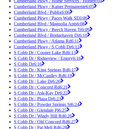
Cumberland Pkwy / Home Services / Home
6:04
Cumberland Pkwy / Kaiser Permanente
6:05
Cumberland Blvd / Publix
6:06
Cumberland Pkwy / Paces Walk SE
6:06
Cumberland Blvd / Magnolia Apts
6:08
Cumberland Pkwy / Beech Haven Tr
6:09
Cumberland Blvd / Bridgehaven Dr
6:10
Cumberland Pkwy / Atlanta Rd
6:11
Cumberland Pkwy / S Cobb Dr
6:12
S Cobb Dr / Cooper Lake Rd
6:13
S Cobb Dr / Ridgeview / Emory
6:16
S Cobb Dr
6:16
S Cobb Dr / King Springs Rd
6:17
S Cobb Dr / McCaulley Rd
6:19
S Cobb Dr / Lake Dr
6:20
S Cobb Dr / Concord Rd
6:21
S Cobb Dr / Ask-Kay Dr
6:22
S Cobb Dr / Plaza Dr
6:23
S Cobb Dr / Powder Springs St
6:24
S Cobb Dr / Glendale Pl
6:25
S Cobb Dr / Windy Hill Rd
6:26
S Cobb Dr / Old Concord Rd
6:27
S Cobb Dr / Pat Mell Rd
6:28