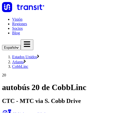
Visión
Regiones
Socios
Blog
Español
Estados Unidos
Atlanta
CobbLinc
20
autobús 20 de CobbLinc
CTC - MTC via S. Cobb Drive