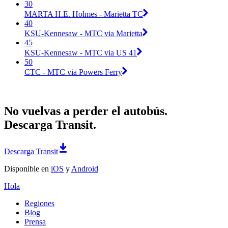
30
MARTA H.E. Holmes - Marietta TC
40
KSU-Kennesaw - MTC via Marietta
45
KSU-Kennesaw - MTC via US 41
50
CTC - MTC via Powers Ferry
No vuelvas a perder el autobús.
Descarga Transit.
Descarga Transit
Disponible en
iOS
y
Android
Hola
Regiones
Blog
Prensa