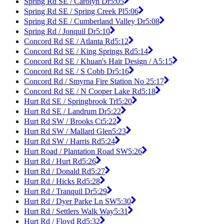
Spring Rd SE / Carolyn Dr
5:05
Spring Rd SE / Spring Creek Pl
5:06
Spring Rd SE / Cumberland Valley Dr
5:08
Spring Rd / Jonquil Dr
5:10
Concord Rd SE / Atlanta Rd
5:12
Concord Rd SE / King Springs Rd
5:14
Concord Rd SE / Khuan's Hair Design / A
5:15
Concord Rd SE / S Cobb Dr
5:16
Concord Rd / Smyrna Fire Station No 2
5:17
Concord Rd SE / N Cooper Lake Rd
5:18
Hurt Rd SE / Springbrook Trl
5:20
Hurt Rd SE / Landrum Dr
5:22
Hurt Rd SW / Brooks Ct
5:22
Hurt Rd SW / Mallard Glen
5:23
Hurt Rd SW / Harris Rd
5:24
Hurt Road / Plantation Road SW
5:26
Hurt Rd / Hurt Rd
5:26
Hurt Rd / Donald Rd
5:27
Hurt Rd / Hicks Rd
5:28
Hurt Rd / Tranquil Dr
5:29
Hurt Rd / Dyer Parke Ln SW
5:30
Hurt Rd / Settlers Walk Way
5:31
Hurt Rd / Floyd Rd
5:32