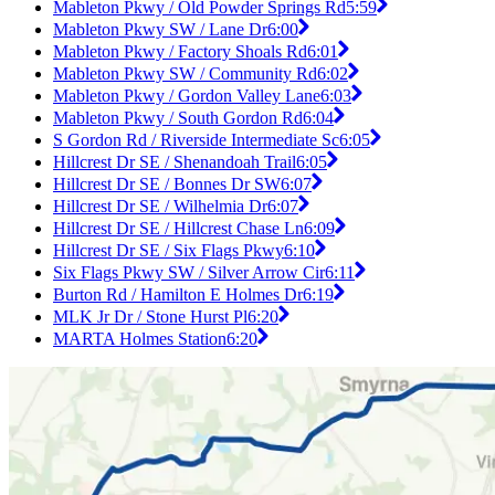
Mableton Pkwy / Old Powder Springs Rd
5:59
Mableton Pkwy SW / Lane Dr
6:00
Mableton Pkwy / Factory Shoals Rd
6:01
Mableton Pkwy SW / Community Rd
6:02
Mableton Pkwy / Gordon Valley Lane
6:03
Mableton Pkwy / South Gordon Rd
6:04
S Gordon Rd / Riverside Intermediate Sc
6:05
Hillcrest Dr SE / Shenandoah Trail
6:05
Hillcrest Dr SE / Bonnes Dr SW
6:07
Hillcrest Dr SE / Wilhelmia Dr
6:07
Hillcrest Dr SE / Hillcrest Chase Ln
6:09
Hillcrest Dr SE / Six Flags Pkwy
6:10
Six Flags Pkwy SW / Silver Arrow Cir
6:11
Burton Rd / Hamilton E Holmes Dr
6:19
MLK Jr Dr / Stone Hurst Pl
6:20
MARTA Holmes Station
6:20