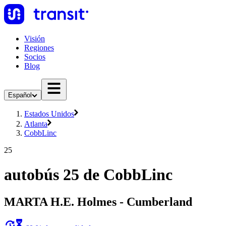
Visión
Regiones
Socios
Blog
Español
Estados Unidos
Atlanta
CobbLinc
25
autobús 25 de CobbLinc
MARTA H.E. Holmes - Cumberland