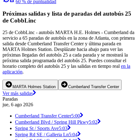
60 % de puntualidad
Próximas salidas y lista de paradas del autobús 25
de CobbLinc
25 de CobbLinc - autobús MARTA H.E. Holmes - Cumberland da
servicio a 65 paradas de autobús en la zona de Atlanta, con primera
salida desde Cumberland Transfer Center y última parada en
MARTA Holmes Station. Desplázate hacia abajo para ver las
próximas llegadas del autobús 25 a cada parada y se mostrará la
próxima salida programada del autobús 25. Puedes consultar el
horario completo del autobús 25 y las salidas en tiempo real
en la
aplicación
.
MARTA Holmes Station
Cumberland Transfer Center
Ver más salidas
Paradas
jue, 6 ago 2026
Cumberland Transfer Center
5:00
Cumberland Blvd / Spring Hill Pkwy
5:02
Spring St / Sports Ave
5:03
Spring Rd SE / Galleria Ln
5:04