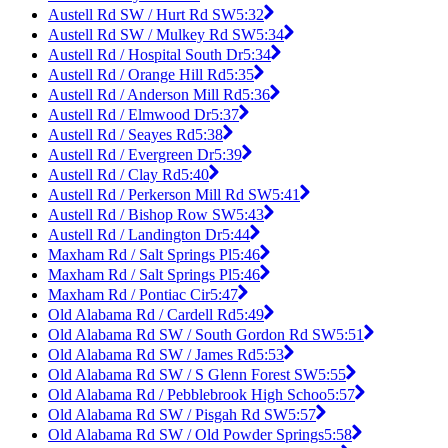
Austell Rd SW / Hurt Rd SW
5:32
Austell Rd SW / Mulkey Rd SW
5:34
Austell Rd / Hospital South Dr
5:34
Austell Rd / Orange Hill Rd
5:35
Austell Rd / Anderson Mill Rd
5:36
Austell Rd / Elmwood Dr
5:37
Austell Rd / Seayes Rd
5:38
Austell Rd / Evergreen Dr
5:39
Austell Rd / Clay Rd
5:40
Austell Rd / Perkerson Mill Rd SW
5:41
Austell Rd / Bishop Row SW
5:43
Austell Rd / Landington Dr
5:44
Maxham Rd / Salt Springs Pl
5:46
Maxham Rd / Salt Springs Pl
5:46
Maxham Rd / Pontiac Cir
5:47
Old Alabama Rd / Cardell Rd
5:49
Old Alabama Rd SW / South Gordon Rd SW
5:51
Old Alabama Rd SW / James Rd
5:53
Old Alabama Rd SW / S Glenn Forest SW
5:55
Old Alabama Rd / Pebblebrook High Schoo
5:57
Old Alabama Rd SW / Pisgah Rd SW
5:57
Old Alabama Rd SW / Old Powder Springs
5:58