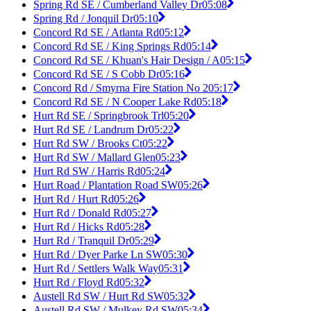
Spring Rd SE / Cumberland Valley Dr
05:08
Spring Rd / Jonquil Dr
05:10
Concord Rd SE / Atlanta Rd
05:12
Concord Rd SE / King Springs Rd
05:14
Concord Rd SE / Khuan's Hair Design / A
05:15
Concord Rd SE / S Cobb Dr
05:16
Concord Rd / Smyrna Fire Station No 2
05:17
Concord Rd SE / N Cooper Lake Rd
05:18
Hurt Rd SE / Springbrook Trl
05:20
Hurt Rd SE / Landrum Dr
05:22
Hurt Rd SW / Brooks Ct
05:22
Hurt Rd SW / Mallard Glen
05:23
Hurt Rd SW / Harris Rd
05:24
Hurt Road / Plantation Road SW
05:26
Hurt Rd / Hurt Rd
05:26
Hurt Rd / Donald Rd
05:27
Hurt Rd / Hicks Rd
05:28
Hurt Rd / Tranquil Dr
05:29
Hurt Rd / Dyer Parke Ln SW
05:30
Hurt Rd / Settlers Walk Way
05:31
Hurt Rd / Floyd Rd
05:32
Austell Rd SW / Hurt Rd SW
05:32
Austell Rd SW / Mulkey Rd SW
05:34