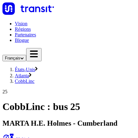
Vision
Régions
Partenaires
Blogue
Français
États-Unis
Atlanta
CobbLinc
25
CobbLinc : bus 25
MARTA H.E. Holmes - Cumberland