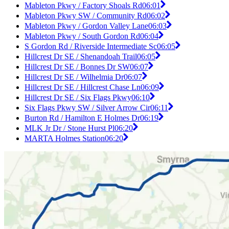
Mableton Pkwy / Factory Shoals Rd
06:01
Mableton Pkwy SW / Community Rd
06:02
Mableton Pkwy / Gordon Valley Lane
06:03
Mableton Pkwy / South Gordon Rd
06:04
S Gordon Rd / Riverside Intermediate Sc
06:05
Hillcrest Dr SE / Shenandoah Trail
06:05
Hillcrest Dr SE / Bonnes Dr SW
06:07
Hillcrest Dr SE / Wilhelmia Dr
06:07
Hillcrest Dr SE / Hillcrest Chase Ln
06:09
Hillcrest Dr SE / Six Flags Pkwy
06:10
Six Flags Pkwy SW / Silver Arrow Cir
06:11
Burton Rd / Hamilton E Holmes Dr
06:19
MLK Jr Dr / Stone Hurst Pl
06:20
MARTA Holmes Station
06:20