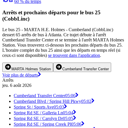
60 % du temps
Arrêts et prochains départs pour le bus 25
(CobbLinc)
Le bus 25 - MARTA H.E. Holmes - Cumberland (CobbLinc)
dessert 65 arrêts de bus à Atlanta. Ce trajet débute à l'arrêt
Cumberland Transfer Center et se termine à l'arrêt MARTA Holmes
Station. Vous trouverez ci-dessous les prochains départs du bus 25.
L'horaire complet du bus 25 ainsi que les départs en temps réel (si
ceux-ci sont disponibles)
se trouvent dans l'application
.
MARTA Holmes Station
Cumberland Transfer Center
Voir plus de départs
Arrêts
jeu. 6 août 2026
Cumberland Transfer Center
05:00
Cumberland Blvd / Spring Hill Pkwy
05:02
Spring St / Sports Ave
05:03
Spring Rd SE / Galleria Ln
05:04
Spring Rd SE / Carolyn Dr
05:05
Spring Rd SE / Spring Creek Pl
05:06