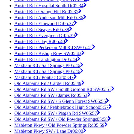
Austell Rd / Hospital South Dr
05:34
Austell Rd / Orange Hill Rd
05:35
Austell Rd / Anderson Mill Rd
05:36
Austell Rd / Elmwood Dr
05:37
Austell Rd / Seayes Rd
05:38
Austell Rd / Evergreen Dr
05:39
Austell Rd / Clay Rd
05:40
Austell Rd / Perkerson Mill Rd SW
05:41
Austell Rd / Bishop Row SW
05:43
Austell Rd / Landington Dr
05:44
Maxham Rd / Salt Springs Pl
05:46
Maxham Rd / Salt Springs Pl
05:46
Maxham Rd / Pontiac Cir
05:47
Old Alabama Rd / Cardell Rd
05:49
Old Alabama Rd SW / South Gordon Rd SW
05:51
Old Alabama Rd SW / James Rd
05:53
Old Alabama Rd SW / S Glenn Forest SW
05:55
Old Alabama Rd / Pebblebrook High Schoo
05:57
Old Alabama Rd SW / Pisgah Rd SW
05:57
Old Alabama Rd SW / Old Powder Springs
05:58
Mableton Pkwy / Old Powder Springs Rd
05:59
Mableton Pkwy SW / Lane Dr
06:00