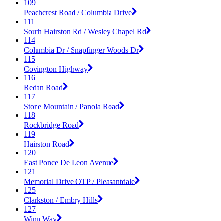
109
Peachcrest Road / Columbia Drive
111
South Hairston Rd / Wesley Chapel Rd
114
Columbia Dr / Snapfinger Woods Dr
115
Covington Highway
116
Redan Road
117
Stone Mountain / Panola Road
118
Rockbridge Road
119
Hairston Road
120
East Ponce De Leon Avenue
121
Memorial Drive OTP / Pleasantdale
125
Clarkston / Embry Hills
127
Winn Way