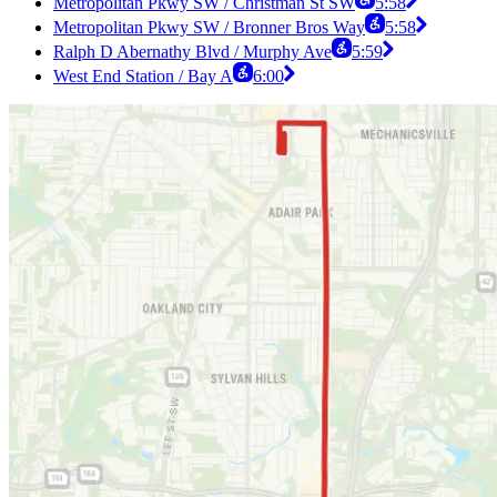
Metropolitan Pkwy SW / Christman St SW
5:58
Metropolitan Pkwy SW / Bronner Bros Way
5:58
Ralph D Abernathy Blvd / Murphy Ave
5:59
West End Station / Bay A
6:00