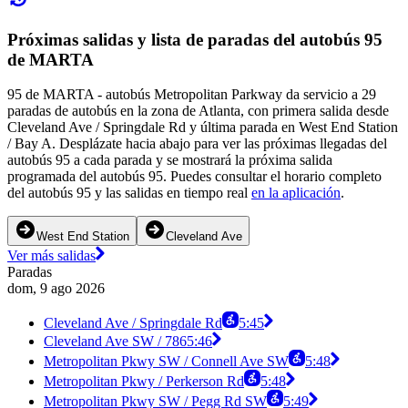
Próximas salidas y lista de paradas del autobús 95
de MARTA
95 de MARTA - autobús Metropolitan Parkway da servicio a 29
paradas de autobús en la zona de Atlanta, con primera salida desde
Cleveland Ave / Springdale Rd y última parada en West End Station
/ Bay A. Desplázate hacia abajo para ver las próximas llegadas del
autobús 95 a cada parada y se mostrará la próxima salida
programada del autobús 95. Puedes consultar el horario completo
del autobús 95 y las salidas en tiempo real
en la aplicación
.
West End Station
Cleveland Ave
Ver más salidas
Paradas
dom, 9 ago 2026
Cleveland Ave / Springdale Rd
5:45
Cleveland Ave SW / 786
5:46
Metropolitan Pkwy SW / Connell Ave SW
5:48
Metropolitan Pkwy / Perkerson Rd
5:48
Metropolitan Pkwy SW / Pegg Rd SW
5:49