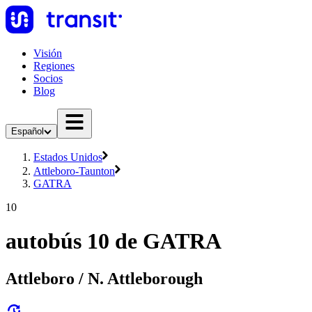
Visión
Regiones
Socios
Blog
Español
Estados Unidos
Attleboro-Taunton
GATRA
10
autobús 10 de GATRA
Attleboro / N. Attleborough