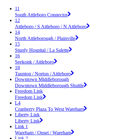
11
South Attleboro Connector
12
Attleboro / S Attleboro / N Attleboro
14
North Attleborough / Plainville
15
Sturdy Hospital / La Salette
16
Seekonk / Attleboro
18
Taunton / Norton / Attleboro
Downtown Middleborough
Downtown Middleborough Shuttle
Freedom Link
Freedom Link
L4
Cranberry Plaza To West Wareham
Liberty Link
Liberty Link
Link 1
Wareham / Onset / Wareham
Link 2