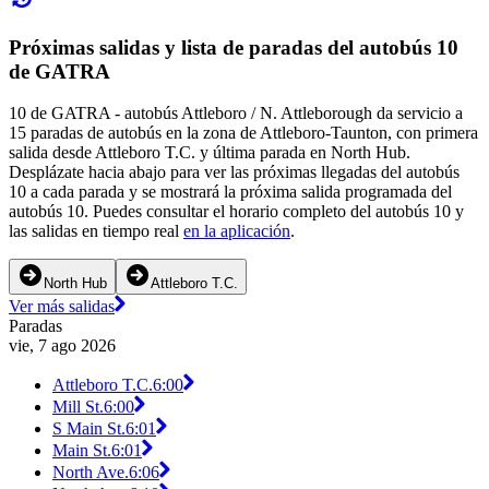
Próximas salidas y lista de paradas del autobús 10
de GATRA
10 de GATRA - autobús Attleboro / N. Attleborough da servicio a
15 paradas de autobús en la zona de Attleboro-Taunton, con primera
salida desde Attleboro T.C. y última parada en North Hub.
Desplázate hacia abajo para ver las próximas llegadas del autobús
10 a cada parada y se mostrará la próxima salida programada del
autobús 10. Puedes consultar el horario completo del autobús 10 y
las salidas en tiempo real
en la aplicación
.
North Hub
Attleboro T.C.
Ver más salidas
Paradas
vie, 7 ago 2026
Attleboro T.C.
6:00
Mill St.
6:00
S Main St.
6:01
Main St.
6:01
North Ave.
6:06