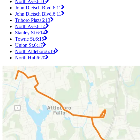
North Ave.
6:10
John Dietsch Blvd.
6:11
John Dietsch Blvd.
6:11
Triboro Plaza
6:13
North Ave.
6:14
Stanley St.
6:14
Towne St.
6:15
Union St.
6:17
North Attleboro
6:19
North Hub
6:20