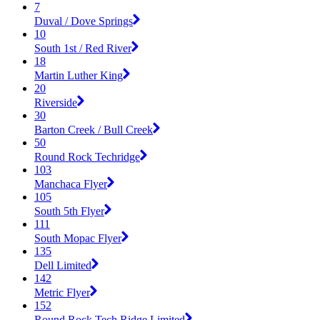
7
Duval / Dove Springs
10
South 1st / Red River
18
Martin Luther King
20
Riverside
30
Barton Creek / Bull Creek
50
Round Rock Techridge
103
Manchaca Flyer
105
South 5th Flyer
111
South Mopac Flyer
135
Dell Limited
142
Metric Flyer
152
Round Rock Tech Ridge Limited