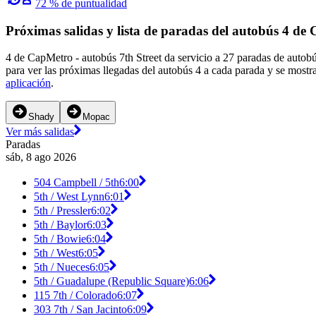
72 % de puntualidad
Próximas salidas y lista de paradas del autobús 4 de
4 de CapMetro - autobús 7th Street da servicio a 27 paradas de autobú
para ver las próximas llegadas del autobús 4 a cada parada y se mostr
aplicación
.
Shady
Mopac
Ver más salidas
Paradas
sáb, 8 ago 2026
504 Campbell / 5th
6:00
5th / West Lynn
6:01
5th / Pressler
6:02
5th / Baylor
6:03
5th / Bowie
6:04
5th / West
6:05
5th / Nueces
6:05
5th / Guadalupe (Republic Square)
6:06
115 7th / Colorado
6:07
303 7th / San Jacinto
6:09