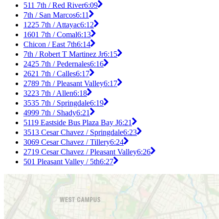
511 7th / Red River
6:09
7th / San Marcos
6:11
1225 7th / Attayac
6:12
1601 7th / Comal
6:13
Chicon / East 7th
6:14
7th / Robert T Martinez Jr
6:15
2425 7th / Pedernales
6:16
2621 7th / Calles
6:17
2789 7th / Pleasant Valley
6:17
3223 7th / Allen
6:18
3535 7th / Springdale
6:19
4999 7th / Shady
6:21
5119 Eastside Bus Plaza Bay J
6:21
3513 Cesar Chavez / Springdale
6:23
3069 Cesar Chavez / Tillery
6:24
2719 Cesar Chavez / Pleasant Valley
6:26
501 Pleasant Valley / 5th
6:27