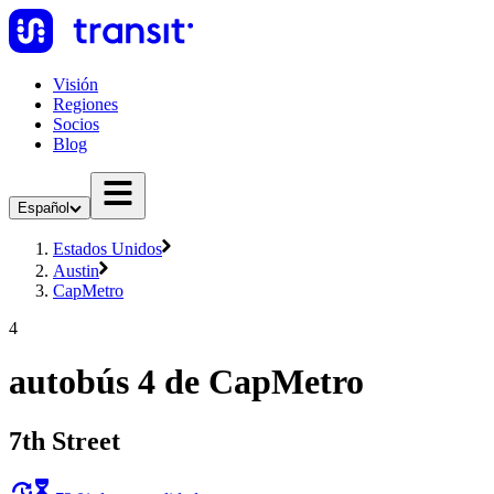
Visión
Regiones
Socios
Blog
Español
Estados Unidos
Austin
CapMetro
4
autobús 4 de CapMetro
7th Street