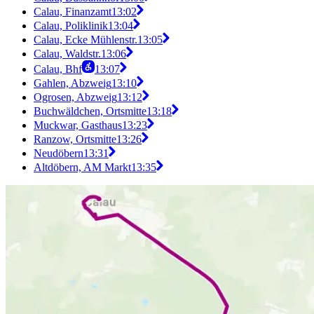
Calau, Finanzamt
13:02
Calau, Poliklinik
13:04
Calau, Ecke Mühlenstr.
13:05
Calau, Waldstr.
13:06
Calau, Bhf
13:07
Gahlen, Abzweig
13:10
Ogrosen, Abzweig
13:12
Buchwäldchen, Ortsmitte
13:18
Muckwar, Gasthaus
13:23
Ranzow, Ortsmitte
13:26
Neudöbern
13:31
Altdöbern, AM Markt
13:35