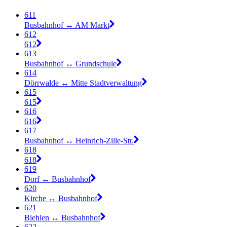
611
Busbahnhof ↔︎ AM Markt
612
612
613
Busbahnhof ↔︎ Grundschule
614
Dörrwalde ↔︎ Mitte Stadtverwaltung
615
615
616
616
617
Busbahnhof ↔︎ Heinrich-Zille-Str.
618
618
619
Dorf ↔︎ Busbahnhof
620
Kirche ↔︎ Busbahnhof
621
Biehlen ↔︎ Busbahnhof
622