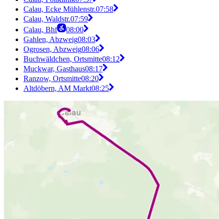
Calau, Ecke Mühlenstr.
07:58
Calau, Waldstr.
07:59
Calau, Bhf
08:00
Gahlen, Abzweig
08:03
Ogrosen, Abzweig
08:06
Buchwäldchen, Ortsmitte
08:12
Muckwar, Gasthaus
08:17
Ranzow, Ortsmitte
08:20
Altdöbern, AM Markt
08:25