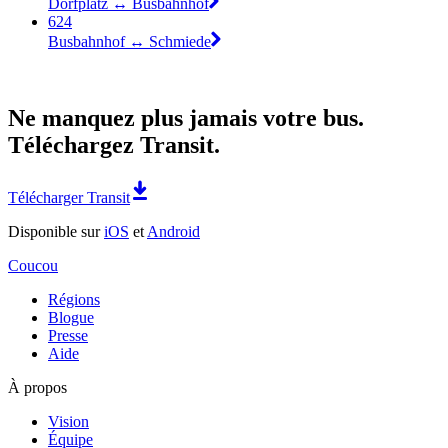
Dorfplatz ↔︎ Busbahnhof
624
Busbahnhof ↔︎ Schmiede
Ne manquez plus jamais votre bus.
Téléchargez Transit.
Télécharger Transit
Disponible sur
iOS
et
Android
Coucou
Régions
Blogue
Presse
Aide
À propos
Vision
Équipe