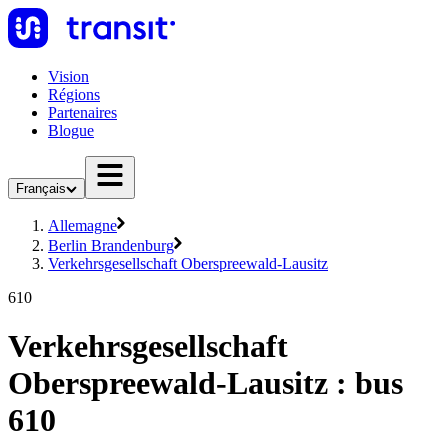
Vision
Régions
Partenaires
Blogue
Français
Allemagne
Berlin Brandenburg
Verkehrsgesellschaft Oberspreewald-Lausitz
610
Verkehrsgesellschaft
Oberspreewald-Lausitz : bus
610