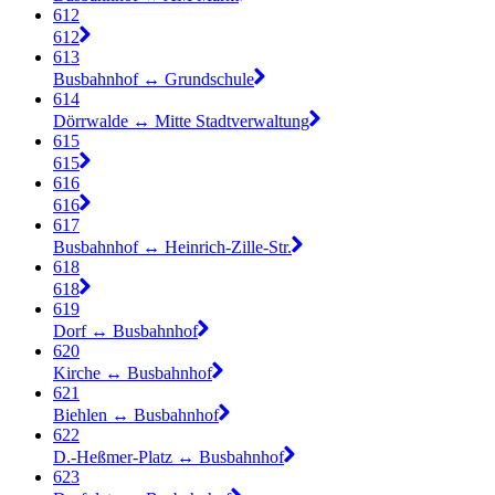
612
612
613
Busbahnhof ↔︎ Grundschule
614
Dörrwalde ↔︎ Mitte Stadtverwaltung
615
615
616
616
617
Busbahnhof ↔︎ Heinrich-Zille-Str.
618
618
619
Dorf ↔︎ Busbahnhof
620
Kirche ↔︎ Busbahnhof
621
Biehlen ↔︎ Busbahnhof
622
D.-Heßmer-Platz ↔︎ Busbahnhof
623