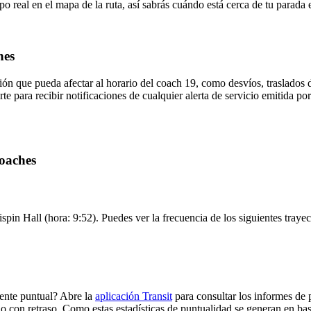
o real en el mapa de la ruta, así sabrás cuándo está cerca de tu parada 
hes
ón que pueda afectar al horario del coach 19, como desvíos, traslados d
rte para recibir notificaciones de cualquier alerta de servicio emitida 
Coaches
ispin Hall (hora: 9:52). Puedes ver la frecuencia de los siguientes tray
ente puntual? Abre la
aplicación Transit
para consultar los informes de 
 o con retraso. Como estas estadísticas de puntualidad se generan en base