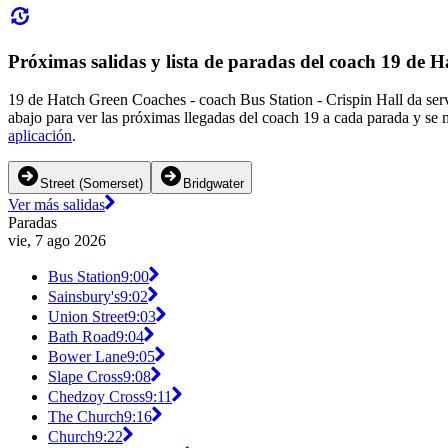
Próximas salidas y lista de paradas del coach 19 de 
19 de Hatch Green Coaches - coach Bus Station - Crispin Hall da servi
abajo para ver las próximas llegadas del coach 19 a cada parada y se 
aplicación
.
Street (Somerset)
Bridgwater
Ver más salidas
Paradas
vie, 7 ago 2026
Bus Station
9:00
Sainsbury's
9:02
Union Street
9:03
Bath Road
9:04
Bower Lane
9:05
Slape Cross
9:08
Chedzoy Cross
9:11
The Church
9:16
Church
9:22