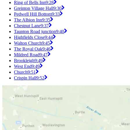
Ring of Bells Inn
9:28
Greinton Village Hall
9:30
Pedwell Hill Bottom
9:33
The Albion Inn
9:35
Chestnut Lane
9:37
Taunton Road junction
9:40
Highfields Close
9:44
Walton Church
9:45
The Royal Oak
9:46
Mildred Road
9:47
Brookleigh
9:49
West End
9:49
Church
9:51
Crispin Hall
9:52