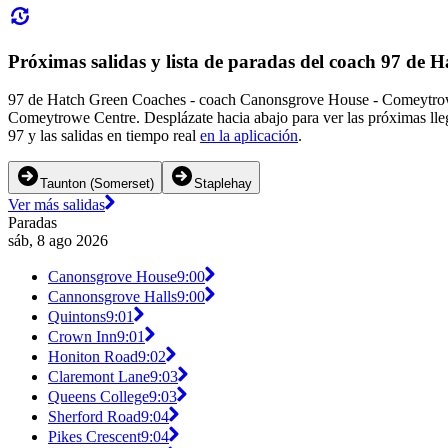
Próximas salidas y lista de paradas del coach 97 de 
97 de Hatch Green Coaches - coach Canonsgrove House - Comeytrowe C
Comeytrowe Centre. Desplázate hacia abajo para ver las próximas lleg
97 y las salidas en tiempo real
en la aplicación
.
Taunton (Somerset)
Staplehay
Ver más salidas
Paradas
sáb, 8 ago 2026
Canonsgrove House
9:00
Cannonsgrove Halls
9:00
Quintons
9:01
Crown Inn
9:01
Honiton Road
9:02
Claremont Lane
9:03
Queens College
9:03
Sherford Road
9:04
Pikes Crescent
9:04