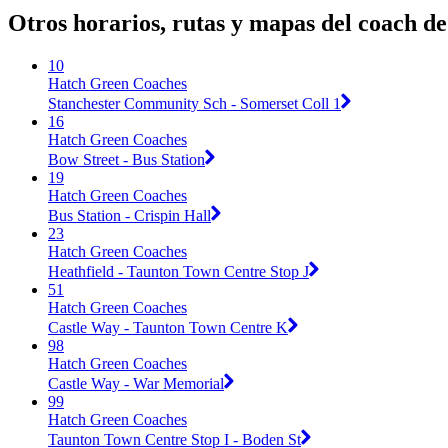
Otros horarios, rutas y mapas del coach 
10
Hatch Green Coaches
Stanchester Community Sch - Somerset Coll 1
16
Hatch Green Coaches
Bow Street - Bus Station
19
Hatch Green Coaches
Bus Station - Crispin Hall
23
Hatch Green Coaches
Heathfield - Taunton Town Centre Stop J
51
Hatch Green Coaches
Castle Way - Taunton Town Centre K
98
Hatch Green Coaches
Castle Way - War Memorial
99
Hatch Green Coaches
Taunton Town Centre Stop I - Boden St