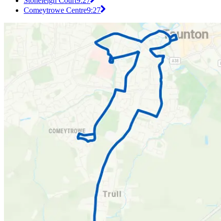
Stoneleigh Court
9:27
Comeytrowe Centre
9:27