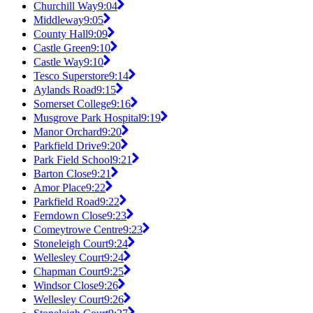
Churchill Way
9:04
Middleway
9:05
County Hall
9:09
Castle Green
9:10
Castle Way
9:10
Tesco Superstore
9:14
Aylands Road
9:15
Somerset College
9:16
Musgrove Park Hospital
9:19
Manor Orchard
9:20
Parkfield Drive
9:20
Park Field School
9:21
Barton Close
9:21
Amor Place
9:22
Parkfield Road
9:22
Ferndown Close
9:23
Comeytrowe Centre
9:23
Stoneleigh Court
9:24
Wellesley Court
9:24
Chapman Court
9:25
Windsor Close
9:26
Wellesley Court
9:26