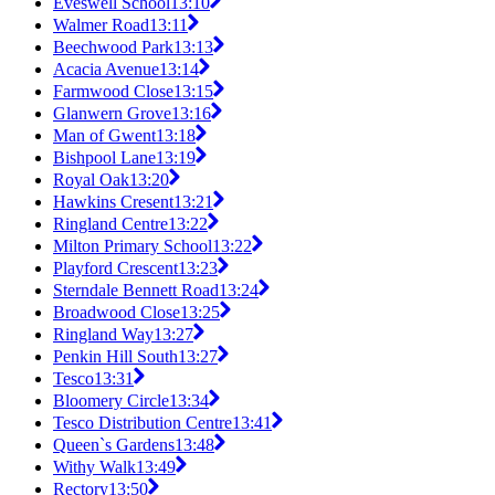
Eveswell School
13:10
Walmer Road
13:11
Beechwood Park
13:13
Acacia Avenue
13:14
Farmwood Close
13:15
Glanwern Grove
13:16
Man of Gwent
13:18
Bishpool Lane
13:19
Royal Oak
13:20
Hawkins Cresent
13:21
Ringland Centre
13:22
Milton Primary School
13:22
Playford Crescent
13:23
Sterndale Bennett Road
13:24
Broadwood Close
13:25
Ringland Way
13:27
Penkin Hill South
13:27
Tesco
13:31
Bloomery Circle
13:34
Tesco Distribution Centre
13:41
Queen`s Gardens
13:48
Withy Walk
13:49
Rectory
13:50