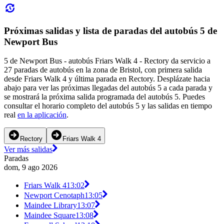
Próximas salidas y lista de paradas del autobús 5 de
Newport Bus
5 de Newport Bus - autobús Friars Walk 4 - Rectory da servicio a
27 paradas de autobús en la zona de Bristol, con primera salida
desde Friars Walk 4 y última parada en Rectory. Desplázate hacia
abajo para ver las próximas llegadas del autobús 5 a cada parada y
se mostrará la próxima salida programada del autobús 5. Puedes
consultar el horario completo del autobús 5 y las salidas en tiempo
real
en la aplicación
.
Rectory
Friars Walk 4
Ver más salidas
Paradas
dom, 9 ago 2026
Friars Walk 4
13:02
Newport Cenotaph
13:05
Maindee Library
13:07
Maindee Square
13:08