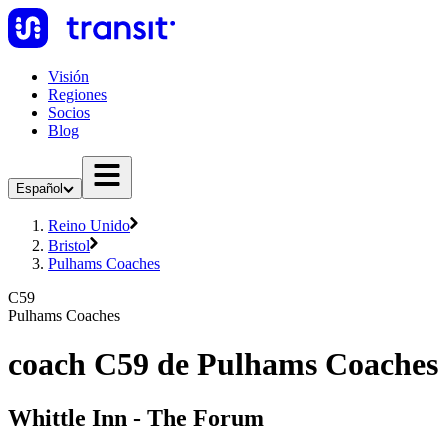
Visión
Regiones
Socios
Blog
Español
Reino Unido
Bristol
Pulhams Coaches
C59
Pulhams Coaches
coach C59 de Pulhams Coaches
Whittle Inn - The Forum