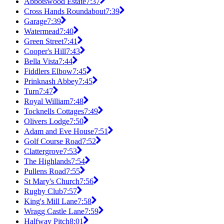
Abbotswood Estate
7:37
Cross Hands Roundabout
7:39
Garage
7:39
Watermead
7:40
Green Street
7:41
Cooper's Hill
7:43
Bella Vista
7:44
Fiddlers Elbow
7:45
Prinknash Abbey
7:45
Turn
7:47
Royal William
7:48
Tocknells Cottages
7:49
Olivers Lodge
7:50
Adam and Eve House
7:51
Golf Course Road
7:52
Clattergrove
7:53
The Highlands
7:54
Pullens Road
7:55
St Mary's Church
7:56
Rugby Club
7:57
King's Mill Lane
7:58
Wragg Castle Lane
7:59
Halfway Pitch
8:01