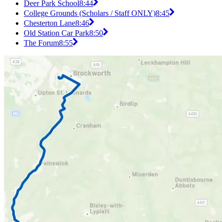
Deer Park School
8:44
College Grounds (Scholars / Staff ONLY)
8:45
Chesterton Lane
8:46
Old Station Car Park
8:50
The Forum
8:55