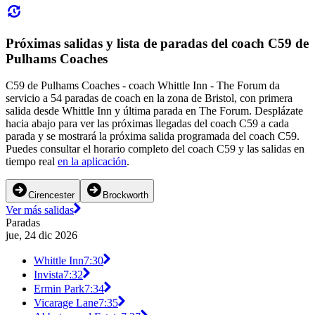
Próximas salidas y lista de paradas del coach C59 de
Pulhams Coaches
C59 de Pulhams Coaches - coach Whittle Inn - The Forum da
servicio a 54 paradas de coach en la zona de Bristol, con primera
salida desde Whittle Inn y última parada en The Forum. Desplázate
hacia abajo para ver las próximas llegadas del coach C59 a cada
parada y se mostrará la próxima salida programada del coach C59.
Puedes consultar el horario completo del coach C59 y las salidas en
tiempo real
en la aplicación
.
Cirencester
Brockworth
Ver más salidas
Paradas
jue, 24 dic 2026
Whittle Inn
7:30
Invista
7:32
Ermin Park
7:34
Vicarage Lane
7:35