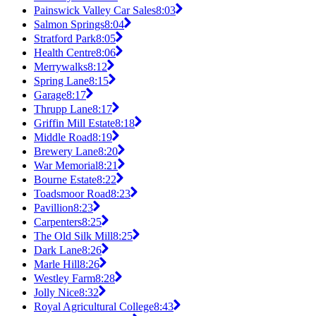
Painswick Valley Car Sales
8:03
Salmon Springs
8:04
Stratford Park
8:05
Health Centre
8:06
Merrywalks
8:12
Spring Lane
8:15
Garage
8:17
Thrupp Lane
8:17
Griffin Mill Estate
8:18
Middle Road
8:19
Brewery Lane
8:20
War Memorial
8:21
Bourne Estate
8:22
Toadsmoor Road
8:23
Pavillion
8:23
Carpenters
8:25
The Old Silk Mill
8:25
Dark Lane
8:26
Marle Hill
8:26
Westley Farm
8:28
Jolly Nice
8:32
Royal Agricultural College
8:43