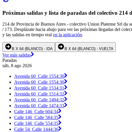
Próximas salidas y lista de paradas del colectivo 214
214 de Provincia de Buenos Aires - colectivo Union Platense Srl da s
/ 173. Desplázate hacia abajo para ver las próximas llegadas del cole
y las salidas en tiempo real
en la aplicación
.
B X 64 (BLANCO) - IDA
B X 64 (BLANCO) - VUELTA
Ver más salidas
Paradas
sáb, 8 ago 2026
Avenida 60_Calle 155
4:30
Avenida 60_Calle 155
4:30
Avenida 60_Calle 153
4:31
Avenida 60_Calle 151
4:32
Avenida 60_Calle 149
4:32
Avenida 60_Calle 147
4:33
Calle 146_Calle 60
4:34
Calle 146_Calle 58
4:35
Calle 146_Calle 55
4:35
Calle 54_Calle 144
4:36