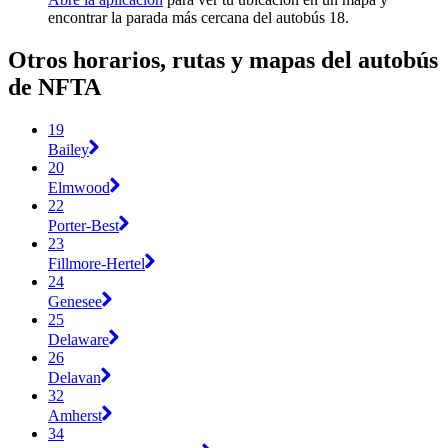
encontrar la parada más cercana del autobús 18.
Otros horarios, rutas y mapas del autobús
de NFTA
19
Bailey
20
Elmwood
22
Porter-Best
23
Fillmore-Hertel
24
Genesee
25
Delaware
26
Delavan
32
Amherst
34