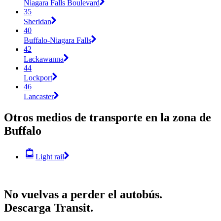
Niagara Falls Boulevard
35
Sheridan
40
Buffalo-Niagara Falls
42
Lackawanna
44
Lockport
46
Lancaster
Otros medios de transporte en la zona de
Buffalo
Light rail
No vuelvas a perder el autobús.
Descarga Transit.