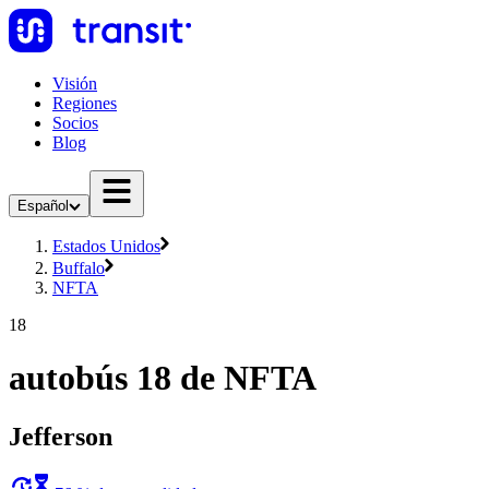
Visión
Regiones
Socios
Blog
Español
Estados Unidos
Buffalo
NFTA
18
autobús 18 de NFTA
Jefferson