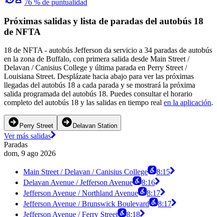
76 % de puntualidad
Próximas salidas y lista de paradas del autobús 18
de NFTA
18 de NFTA - autobús Jefferson da servicio a 34 paradas de autobús
en la zona de Buffalo, con primera salida desde Main Street /
Delavan / Canisius College y última parada en Perry Street /
Louisiana Street. Desplázate hacia abajo para ver las próximas
llegadas del autobús 18 a cada parada y se mostrará la próxima
salida programada del autobús 18. Puedes consultar el horario
completo del autobús 18 y las salidas en tiempo real
en la aplicación
.
Perry Street
Delavan Station
Ver más salidas
Paradas
dom, 9 ago 2026
Main Street / Delavan / Canisius College
8:15
Delavan Avenue / Jefferson Avenue
8:16
Jefferson Avenue / Northland Avenue
8:17
Jefferson Avenue / Brunswick Boulevard
8:17
Jefferson Avenue / Ferry Street
8:18