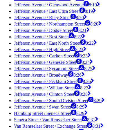
Jefferson Avenue / Glenwood Avenue
8:19
Jefferson Avenue / East Utica Street
8:19
Jefferson Avenue / Riley Street
8:20
Jefferson Avenue / Northampton Street
8:20
Jefferson Avenue / Dodge Street
8:21
Jefferson Avenue / Best Street
8:22
Jefferson Avenue / East North Street
8:22
Jefferson Avenue / High Street
8:23
Jefferson Avenue / Carlton Street
8:23
Jefferson Avenue / Genesee Street
8:24
Jefferson Avenue / Sycamore Street
8:25
Jefferson Avenue / Broadway
8:26
Jefferson Avenue / Peckham Street
8:26
Jefferson Avenue / William Street
8:27
Jefferson Avenue / Clinton Street
8:28
Jefferson Avenue / South Division Street
8:29
Jefferson Avenue / Swan Street
8:29
Hamburg Street / Seneca Street
8:29
Seneca Street / Van Rensselaer Street
8:31
Van Rensselaer Street / Exchange Street
8:31