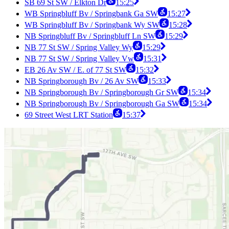
SB 69 St SW / Elkton Dr
15:25
WB Springbluff Bv / Springbank Ga SW
15:27
WB Springbluff Bv / Springbank Wy SW
15:28
NB Springbluff Bv / Springbluff Ln SW
15:29
NB 77 St SW / Spring Valley Wy
15:29
NB 77 St SW / Spring Valley Vw
15:31
EB 26 Av SW / E. of 77 St SW
15:32
NB Springborough Bv / 26 Av SW
15:33
NB Springborough Bv / Springborough Gr SW
15:34
NB Springborough Bv / Springborough Ga SW
15:34
69 Street West LRT Station
15:37