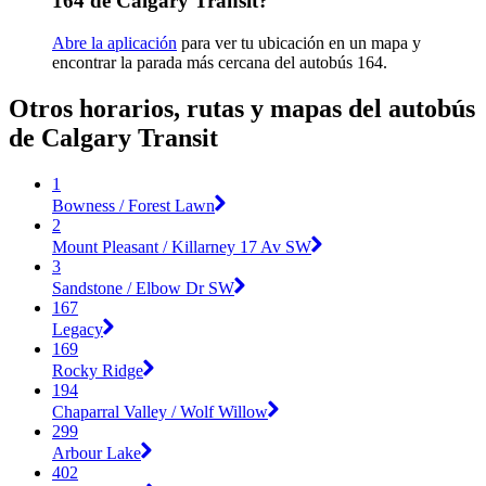
164 de Calgary Transit?
Abre la aplicación
para ver tu ubicación en un mapa y
encontrar la parada más cercana del autobús 164.
Otros horarios, rutas y mapas del autobús
de Calgary Transit
1
Bowness / Forest Lawn
2
Mount Pleasant / Killarney 17 Av SW
3
Sandstone / Elbow Dr SW
167
Legacy
169
Rocky Ridge
194
Chaparral Valley / Wolf Willow
299
Arbour Lake
402