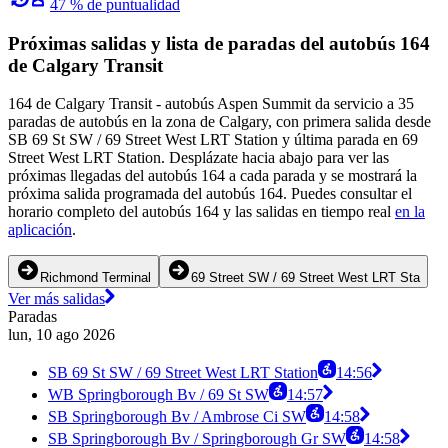
47 % de puntualidad
Próximas salidas y lista de paradas del autobús 164
de Calgary Transit
164 de Calgary Transit - autobús Aspen Summit da servicio a 35
paradas de autobús en la zona de Calgary, con primera salida desde
SB 69 St SW / 69 Street West LRT Station y última parada en 69
Street West LRT Station. Desplázate hacia abajo para ver las
próximas llegadas del autobús 164 a cada parada y se mostrará la
próxima salida programada del autobús 164. Puedes consultar el
horario completo del autobús 164 y las salidas en tiempo real
en la
aplicación
.
Richmond Terminal
69 Street SW / 69 Street West LRT Sta
Ver más salidas
Paradas
lun, 10 ago 2026
SB 69 St SW / 69 Street West LRT Station
14:56
WB Springborough Bv / 69 St SW
14:57
SB Springborough Bv / Ambrose Ci SW
14:58
SB Springborough Bv / Springborough Gr SW
14:58