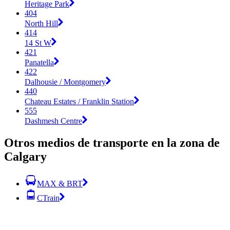
Heritage Park
404
North Hill
414
14 St W
421
Panatella
422
Dalhousie / Montgomery
440
Chateau Estates / Franklin Station
555
Dashmesh Centre
Otros medios de transporte en la zona de
Calgary
MAX & BRT
CTrain