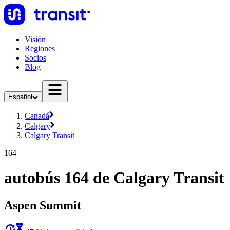
Visión
Regiones
Socios
Blog
Español
Canadá
Calgary
Calgary Transit
164
autobús 164 de Calgary Transit
Aspen Summit