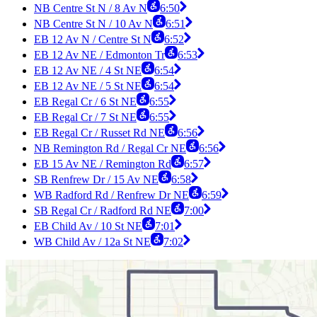
NB Centre St N / 8 Av N
6:50
NB Centre St N / 10 Av N
6:51
EB 12 Av N / Centre St N
6:52
EB 12 Av NE / Edmonton Tr
6:53
EB 12 Av NE / 4 St NE
6:54
EB 12 Av NE / 5 St NE
6:54
EB Regal Cr / 6 St NE
6:55
EB Regal Cr / 7 St NE
6:55
EB Regal Cr / Russet Rd NE
6:56
NB Remington Rd / Regal Cr NE
6:56
EB 15 Av NE / Remington Rd
6:57
SB Renfrew Dr / 15 Av NE
6:58
WB Radford Rd / Renfrew Dr NE
6:59
SB Regal Cr / Radford Rd NE
7:00
EB Child Av / 10 St NE
7:01
WB Child Av / 12a St NE
7:02