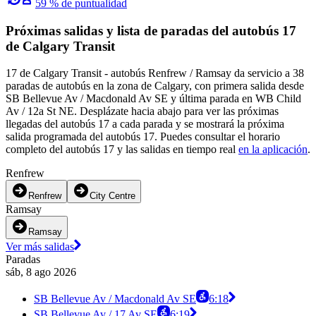
59 % de puntualidad
Próximas salidas y lista de paradas del autobús 17
de Calgary Transit
17 de Calgary Transit - autobús Renfrew / Ramsay da servicio a 38
paradas de autobús en la zona de Calgary, con primera salida desde
SB Bellevue Av / Macdonald Av SE y última parada en WB Child
Av / 12a St NE. Desplázate hacia abajo para ver las próximas
llegadas del autobús 17 a cada parada y se mostrará la próxima
salida programada del autobús 17. Puedes consultar el horario
completo del autobús 17 y las salidas en tiempo real
en la aplicación
.
Renfrew
Renfrew
City Centre
Ramsay
Ramsay
Ver más salidas
Paradas
sáb, 8 ago 2026
SB Bellevue Av / Macdonald Av SE
6:18
SB Bellevue Av / 17 Av SE
6:19