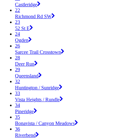
Castleridge
22
Richmond Rd SW
23
52 St E
24
Ogden
26
Sarcee Trail Crosstown
28
Deer Run
29
Queensland
32
Huntington / Sunridge
33
Vista Heights / Rundle
34
Pineridge
35
Bonavista / Canyon Meadows
36
Riverbend