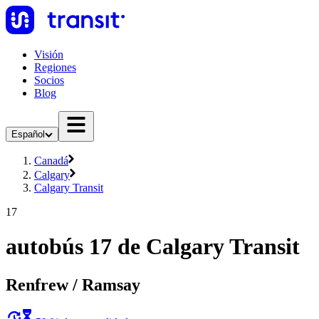
Visión
Regiones
Socios
Blog
Español
Canadá
Calgary
Calgary Transit
17
autobús 17 de Calgary Transit
Renfrew / Ramsay