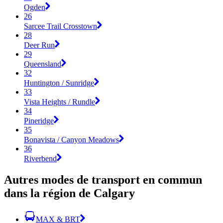
Ogden
26
Sarcee Trail Crosstown
28
Deer Run
29
Queensland
32
Huntington / Sunridge
33
Vista Heights / Rundle
34
Pineridge
35
Bonavista / Canyon Meadows
36
Riverbend
Autres modes de transport en commun
dans la région de Calgary
MAX & BRT