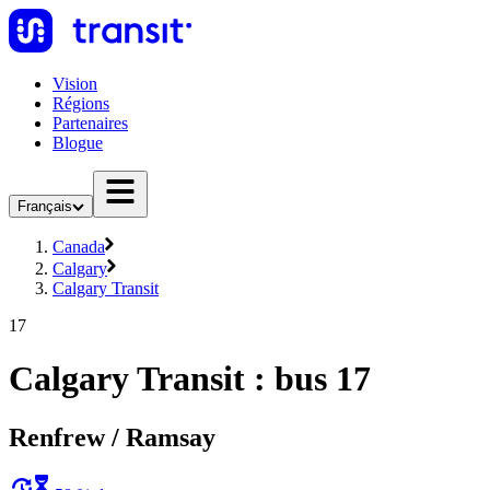
Vision
Régions
Partenaires
Blogue
Français
Canada
Calgary
Calgary Transit
17
Calgary Transit : bus 17
Renfrew / Ramsay