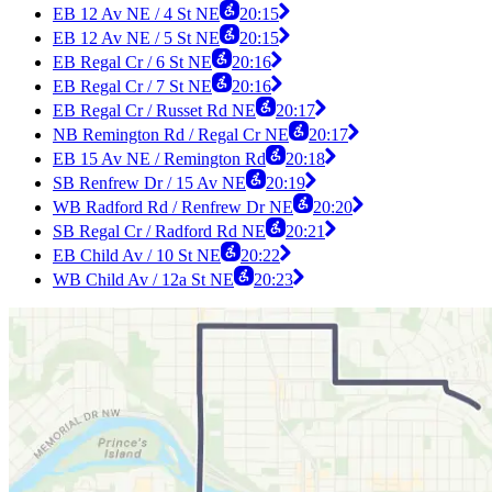
EB 12 Av NE / 4 St NE
20:15
EB 12 Av NE / 5 St NE
20:15
EB Regal Cr / 6 St NE
20:16
EB Regal Cr / 7 St NE
20:16
EB Regal Cr / Russet Rd NE
20:17
NB Remington Rd / Regal Cr NE
20:17
EB 15 Av NE / Remington Rd
20:18
SB Renfrew Dr / 15 Av NE
20:19
WB Radford Rd / Renfrew Dr NE
20:20
SB Regal Cr / Radford Rd NE
20:21
EB Child Av / 10 St NE
20:22
WB Child Av / 12a St NE
20:23