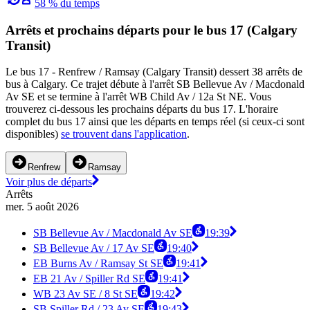
58 % du temps
Arrêts et prochains départs pour le bus 17 (Calgary
Transit)
Le bus 17 - Renfrew / Ramsay (Calgary Transit) dessert 38 arrêts de
bus à Calgary. Ce trajet débute à l'arrêt SB Bellevue Av / Macdonald
Av SE et se termine à l'arrêt WB Child Av / 12a St NE. Vous
trouverez ci-dessous les prochains départs du bus 17. L'horaire
complet du bus 17 ainsi que les départs en temps réel (si ceux-ci sont
disponibles)
se trouvent dans l'application
.
Renfrew
Ramsay
Voir plus de départs
Arrêts
mer. 5 août 2026
SB Bellevue Av / Macdonald Av SE
19:39
SB Bellevue Av / 17 Av SE
19:40
EB Burns Av / Ramsay St SE
19:41
EB 21 Av / Spiller Rd SE
19:41
WB 23 Av SE / 8 St SE
19:42
SB Spiller Rd / 23 Av SE
19:43