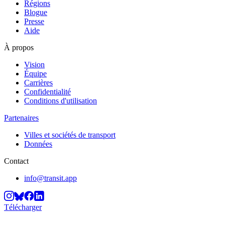
Régions
Blogue
Presse
Aide
À propos
Vision
Équipe
Carrières
Confidentialité
Conditions d'utilisation
Partenaires
Villes et sociétés de transport
Données
Contact
info@transit.app
Télécharger