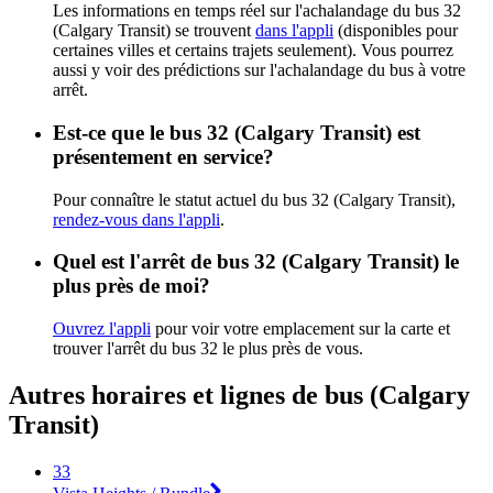
Les informations en temps réel sur l'achalandage du bus 32
(Calgary Transit) se trouvent
dans l'appli
(disponibles pour
certaines villes et certains trajets seulement). Vous pourrez
aussi y voir des prédictions sur l'achalandage du bus à votre
arrêt.
Est-ce que le bus 32 (Calgary Transit) est
présentement en service?
Pour connaître le statut actuel du bus 32 (Calgary Transit),
rendez-vous dans l'appli
.
Quel est l'arrêt de bus 32 (Calgary Transit) le
plus près de moi?
Ouvrez l'appli
pour voir votre emplacement sur la carte et
trouver l'arrêt du bus 32 le plus près de vous.
Autres horaires et lignes de bus (Calgary
Transit)
33