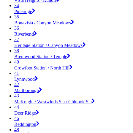
Vista Heights / Rundle
34
Pineridge
35
Bonavista / Canyon Meadows
36
Riverbend
37
Heritage Station / Canyon Meadows
38
Brentwood Station / Temple
40
Crowfoot Station / North Hill
41
Lynnwood
42
Marlborough
43
McKnight / Westwinds Sta / Chinook Sta
44
Deer Ridge
46
Beddington
48