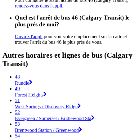
Pour connaître le statut actuel du bus 46 (Calgary Transit),
rendez-vous dans l'appli
.
Quel est l'arrêt de bus 46 (Calgary Transit) le
plus près de moi?
Ouvrez l'appli
pour voir votre emplacement sur la carte et
trouver l'arrêt du bus 46 le plus près de vous.
Autres horaires et lignes de bus (Calgary
Transit)
48
Rundle
49
Forest Heights
51
West Springs / Discovery Ridge
52
Evergreen / Somerset / Bridlewood Sta
53
Brentwood Station / Greenwood
54