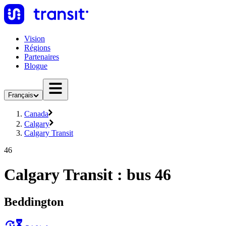
Vision
Régions
Partenaires
Blogue
Français
Canada
Calgary
Calgary Transit
46
Calgary Transit : bus 46
Beddington