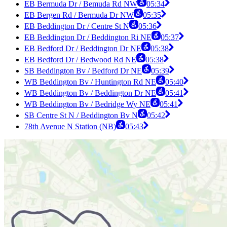
EB Bermuda Dr / Bemuda Rd NW
05:34
EB Bergen Rd / Bermuda Dr NW
05:35
EB Beddington Dr / Centre St N
05:36
EB Beddington Dr / Beddington Ri NE
05:37
EB Bedford Dr / Beddington Dr NE
05:38
EB Bedford Dr / Bedwood Rd NE
05:38
SB Beddington Bv / Bedford Dr NE
05:39
WB Beddington Bv / Huntington Rd NE
05:40
WB Beddington Bv / Beddington Dr NE
05:41
WB Beddington Bv / Bedridge Wy NE
05:41
SB Centre St N / Beddington Bv N
05:42
78th Avenue N Station (NB)
05:43