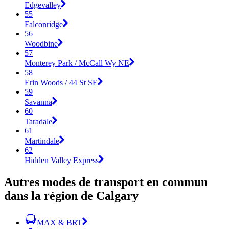
Edgevalley
55
Falconridge
56
Woodbine
57
Monterey Park / McCall Wy NE
58
Erin Woods / 44 St SE
59
Savanna
60
Taradale
61
Martindale
62
Hidden Valley Express
Autres modes de transport en commun
dans la région de Calgary
MAX & BRT