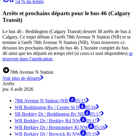
54 % du temps
Arrêts et prochains départs pour le bus 46 (Calgary
Transit)
Le bus 46 - Beddington (Calgary Transit) dessert 38 arrêts de bus à
Calgary. Ce trajet débute à l'arrêt 78th Avenue N Station (NB) et se
termine à l'arrêt 78th Avenue N Station (NB). Vous trouverez ci-
dessous les prochains départs du bus 46. L'horaire complet du bus
46 ainsi que les départs en temps réel (si ceux-ci sont disponibles)
se
trouvent dans l'application
.
78th Avenue N Station
Voir plus de départs
Arrêts
jeu. 6 août 2026
78th Avenue N Station (NB)
05:15
WB Beddington Bv / Centre St N
05:16
SB Berkley Dr / Beddington Bv NE
05:17
WB Berkley Dr / Berkley Rd NW
05:17
WB Berkley Dr / Bermondsey Ri NW
05:18
WB Berkley Dr / Berwick Ri NW
05:19