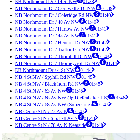
EB Northmount Dr / 14 St NW
01:38
NB Northmount Dr / Cornwallis Dr NW
01:39
NB Northmount Dr / Coleridge Rd NW
01:40
NB Northmount Dr / 40 Av NW
01:40
NB Northmount Dr / Harlow Av NW
01:41
NB Northmount Dr / 44 Av NW
01:41
NB Northmount Dr / Hendon Dr NW
01:42
NB Northmount Dr / Trafford Cr NW
01:42
NB Northmount Dr / Thornhill Dr NW
01:43
NB Northmount Dr / Thorneycroft Dr NW
01:44
EB Northmount Dr / 4 St NW
01:44
NB 4 St NW / Spyhill Rd NW
01:45
NB 4 St NW / Blackthorn Rd NW
01:45
NB 4 St NW / 63 Av NW
01:45
NB 4 St NW / 68 Av NW (Jg Diefenbaker HS)
01:46
NB 4 St NW / 68 Av NW (Superstore)
01:47
NB Centre St N / 72 Av N
01:47
NB Centre St N / S. of 78 Av N
01:48
NB Centre St N / 78 Av N Nearside
01:48