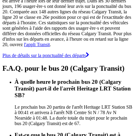
est arrivé à l'heure lors de leur dernier trajet. Dans les 30 derniers
jours, 196 usager·ère·s ont donné leur avis sur la ponctualité du bus
20. Comparée aux 148 autres lignes du réseau Calgary Transit, la
ligne 20 se classe en 26e position pour ce qui est de l'exactitude des
départs à l'horaire. Ces statistiques sur la ponctualité des véhicules
sont générées à l'aide des rapports des usager·ère·s et peuvent
différer des données officielles du réseau Calgary Transit. Pour plus
d'infos sur les départs en avance, à l'heure ou en retard sur la ligne
20, ouvrez
l'appli Transit
.
Plus de détails sur la ponctualité des départs
F.A.Q. pour le bus 20 (Calgary Transit)
À quelle heure le prochain bus 20 (Calgary
Transit) part-il de l'arrêt Heritage LRT Station
SB?
Le prochain bus 20 partira de l'arrêt Heritage LRT Station SB
à 00:41 et arrivera à l'arrêt NB Centre St N / 78 Av N
Nearside à 01:48. La durée totale du trajet pour le prochain
bus 20 (Calgary Transit) est de 67.
Est-ce que le bus 20 (Calgary Transit) est à