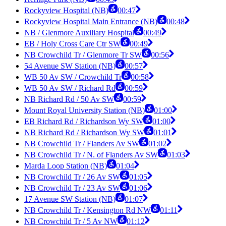
Rockyview Hospital (NB)
00:47
Rockyview Hospital Main Entrance (NB)
00:48
NB / Glenmore Auxiliary Hospital
00:49
EB / Holy Cross Care Ctr SW
00:49
NB Crowchild Tr / Glenmore Tr SW
00:56
54 Avenue SW Station (NB)
00:57
WB 50 Av SW / Crowchild Tr
00:58
WB 50 Av SW / Richard Rd
00:59
NB Richard Rd / 50 Av SW
00:59
Mount Royal University Station (NB)
01:00
EB Richard Rd / Richardson Wy SW
01:00
NB Richard Rd / Richardson Wy SW
01:01
NB Crowchild Tr / Flanders Av SW
01:02
NB Crowchild Tr / N. of Flanders Av SW
01:03
Marda Loop Station (NB)
01:04
NB Crowchild Tr / 26 Av SW
01:05
NB Crowchild Tr / 23 Av SW
01:06
17 Avenue SW Station (NB)
01:07
NB Crowchild Tr / Kensington Rd NW
01:11
NB Crowchild Tr / 5 Av NW
01:12