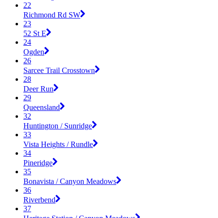
22
Richmond Rd SW
23
52 St E
24
Ogden
26
Sarcee Trail Crosstown
28
Deer Run
29
Queensland
32
Huntington / Sunridge
33
Vista Heights / Rundle
34
Pineridge
35
Bonavista / Canyon Meadows
36
Riverbend
37