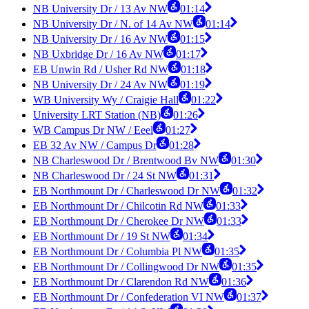
NB University Dr / 13 Av NW
01:14
NB University Dr / N. of 14 Av NW
01:14
NB University Dr / 16 Av NW
01:15
NB Uxbridge Dr / 16 Av NW
01:17
EB Unwin Rd / Usher Rd NW
01:18
NB University Dr / 24 Av NW
01:19
WB University Wy / Craigie Hall
01:22
University LRT Station (NB)
01:26
WB Campus Dr NW / Eeel
01:27
EB 32 Av NW / Campus Dr
01:28
NB Charleswood Dr / Brentwood Bv NW
01:30
NB Charleswood Dr / 24 St NW
01:31
EB Northmount Dr / Charleswood Dr NW
01:32
EB Northmount Dr / Chilcotin Rd NW
01:33
EB Northmount Dr / Cherokee Dr NW
01:33
EB Northmount Dr / 19 St NW
01:34
EB Northmount Dr / Columbia Pl NW
01:35
EB Northmount Dr / Collingwood Dr NW
01:35
EB Northmount Dr / Clarendon Rd NW
01:36
EB Northmount Dr / Confederation VI NW
01:37