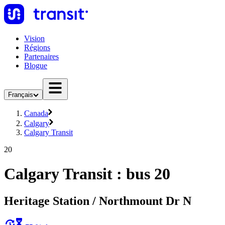
Vision
Régions
Partenaires
Blogue
Français
Canada
Calgary
Calgary Transit
20
Calgary Transit : bus 20
Heritage Station / Northmount Dr N