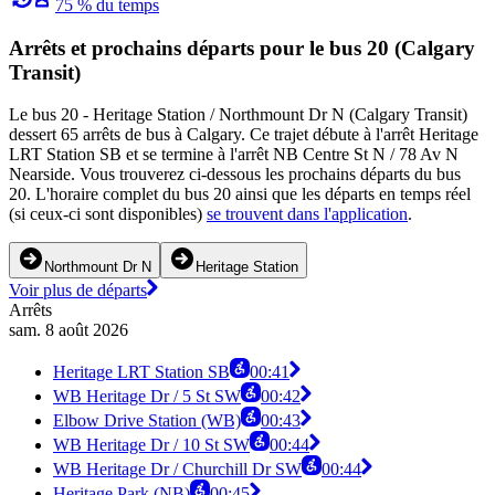
75 % du temps
Arrêts et prochains départs pour le bus 20 (Calgary
Transit)
Le bus 20 - Heritage Station / Northmount Dr N (Calgary Transit)
dessert 65 arrêts de bus à Calgary. Ce trajet débute à l'arrêt Heritage
LRT Station SB et se termine à l'arrêt NB Centre St N / 78 Av N
Nearside. Vous trouverez ci-dessous les prochains départs du bus
20. L'horaire complet du bus 20 ainsi que les départs en temps réel
(si ceux-ci sont disponibles)
se trouvent dans l'application
.
Northmount Dr N
Heritage Station
Voir plus de départs
Arrêts
sam. 8 août 2026
Heritage LRT Station SB
00:41
WB Heritage Dr / 5 St SW
00:42
Elbow Drive Station (WB)
00:43
WB Heritage Dr / 10 St SW
00:44
WB Heritage Dr / Churchill Dr SW
00:44
Heritage Park (NB)
00:45