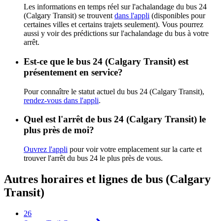
Les informations en temps réel sur l'achalandage du bus 24
(Calgary Transit) se trouvent
dans l'appli
(disponibles pour
certaines villes et certains trajets seulement). Vous pourrez
aussi y voir des prédictions sur l'achalandage du bus à votre
arrêt.
Est-ce que le bus 24 (Calgary Transit) est
présentement en service?
Pour connaître le statut actuel du bus 24 (Calgary Transit),
rendez-vous dans l'appli
.
Quel est l'arrêt de bus 24 (Calgary Transit) le
plus près de moi?
Ouvrez l'appli
pour voir votre emplacement sur la carte et
trouver l'arrêt du bus 24 le plus près de vous.
Autres horaires et lignes de bus (Calgary
Transit)
26