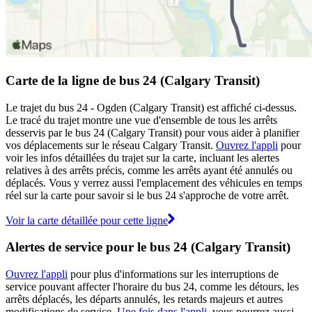
Carte de la ligne de bus 24 (Calgary Transit)
Le trajet du bus 24 - Ogden (Calgary Transit) est affiché ci-dessus.
Le tracé du trajet montre une vue d'ensemble de tous les arrêts
desservis par le bus 24 (Calgary Transit) pour vous aider à planifier
vos déplacements sur le réseau Calgary Transit.
Ouvrez l'appli
pour
voir les infos détaillées du trajet sur la carte, incluant les alertes
relatives à des arrêts précis, comme les arrêts ayant été annulés ou
déplacés. Vous y verrez aussi l'emplacement des véhicules en temps
réel sur la carte pour savoir si le bus 24 s'approche de votre arrêt.
Voir la carte détaillée pour cette ligne
Alertes de service pour le bus 24 (Calgary Transit)
Ouvrez l'appli
pour plus d'informations sur les interruptions de
service pouvant affecter l'horaire du bus 24, comme les détours, les
arrêts déplacés, les départs annulés, les retards majeurs et autres
modifications de service.
Une fois dans l'appli
, vous pourrez aussi