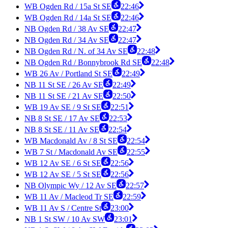
WB Ogden Rd / 15a St SE
22:46
WB Ogden Rd / 14a St SE
22:46
NB Ogden Rd / 38 Av SE
22:47
NB Ogden Rd / 34 Av SE
22:47
NB Ogden Rd / N. of 34 Av SE
22:48
NB Ogden Rd / Bonnybrook Rd SE
22:48
WB 26 Av / Portland St SE
22:49
NB 11 St SE / 26 Av SE
22:49
NB 11 St SE / 21 Av SE
22:50
WB 19 Av SE / 9 St SE
22:51
NB 8 St SE / 17 Av SE
22:53
NB 8 St SE / 11 Av SE
22:54
WB Macdonald Av / 8 St SE
22:54
WB 7 St / Macdonald Av SE
22:55
WB 12 Av SE / 6 St SE
22:56
WB 12 Av SE / 5 St SE
22:56
NB Olympic Wy / 12 Av SE
22:57
WB 11 Av / Macleod Tr SE
22:59
WB 11 Av S / Centre St
23:00
NB 1 St SW / 10 Av SW
23:01