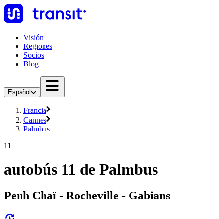
Visión
Regiones
Socios
Blog
Español
Francia
Cannes
Palmbus
11
autobús 11 de Palmbus
Penh Chaï - Rocheville - Gabians