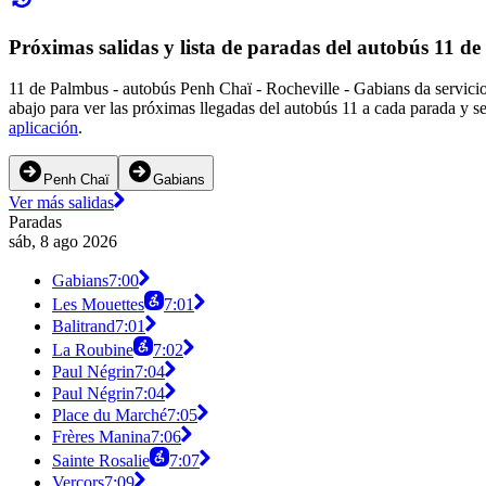
Próximas salidas y lista de paradas del autobús 11 d
11 de Palmbus - autobús Penh Chaï - Rocheville - Gabians da servicio
abajo para ver las próximas llegadas del autobús 11 a cada parada y s
aplicación
.
Penh Chaï
Gabians
Ver más salidas
Paradas
sáb, 8 ago 2026
Gabians
7:00
Les Mouettes
7:01
Balitrand
7:01
La Roubine
7:02
Paul Négrin
7:04
Paul Négrin
7:04
Place du Marché
7:05
Frères Manina
7:06
Sainte Rosalie
7:07
Vercors
7:09