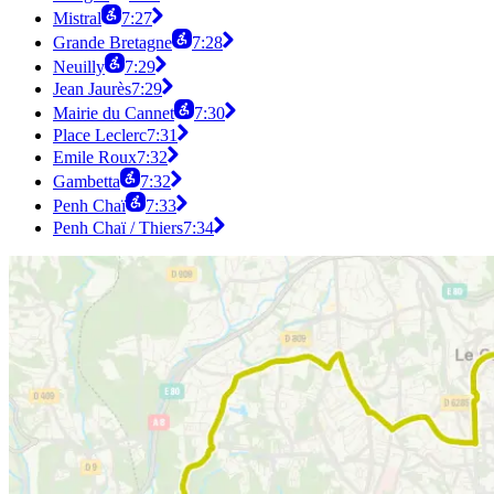
Mistral
7:27
Grande Bretagne
7:28
Neuilly
7:29
Jean Jaurès
7:29
Mairie du Cannet
7:30
Place Leclerc
7:31
Emile Roux
7:32
Gambetta
7:32
Penh Chaï
7:33
Penh Chaï / Thiers
7:34