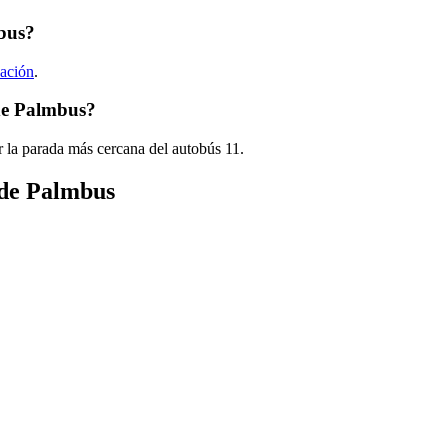
mbus?
cación
.
 de Palmbus?
 la parada más cercana del autobús 11.
 de Palmbus