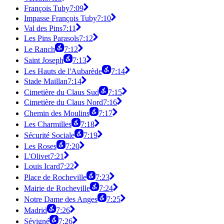
François Tuby
7:09
Impasse François Tuby
7:10
Val des Pins
7:11
Les Pins Parasols
7:12
Le Ranch
7:12
Saint Joseph
7:13
Les Hauts de l'Aubarède
7:14
Stade Maillan
7:14
Cimetière du Claus Sud
7:15
Cimetière du Claus Nord
7:16
Chemin des Moulins
7:17
Les Charmilles
7:18
Sécurité Sociale
7:19
Les Roses
7:20
L'Olivet
7:21
Louis Icard
7:22
Place de Rocheville
7:23
Mairie de Rocheville
7:24
Notre Dame des Anges
7:25
Madrid
7:26
Sévigné
7:26