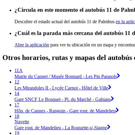
¿Circula en este momento el autobús 11 de Pal
Descubre el estado actual del autobús 11 de Palmbus
en la apli
¿Cuál es la parada más cercana del autobús 11
Abre la aplicación
para ver tu ubicación en un mapa y encontrar
Otros horarios, rutas y mapas del autobús
11A
Mairie du Cannet / Musée Bonnard - Les Pin Parasols
12
Les Mirandoles II - Lycée Carnot - Hôtel de Ville
14
Gare SNCF Le Bosquet - Pl. du Marché - Gabians
17
Hôp. de Cannes - Ranguin - Gare rout. de Mandelieu
18
Navette
Gare rout. de Mandelieu - La Roquette-s/-Siagne
19