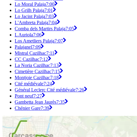
Lo Moral Palaja
7:00
Lo Grilh Palaja
7:01
Lo Jacint Palaja
7:03
L'Ambreta Palaja
7:04
Comba dels Martirs Palaja
7:05
L Auriola
7:06
Los Ametliers Palaja
7:07
Palajanel
7:09
Mistral Cazilhac
7:11
CC Cazilhac
7:12
La Noria Cazilhac
7:13
Cimetière Cazilhac
7:15
Montjoie Cazilhac
7:18
Cité médiévale
7:24
Général Leclerc Cité médiévale
7:26
Pont neuf
7:27
Gambetta Jean Jaurès
7:35
Chénier Gare
7:39