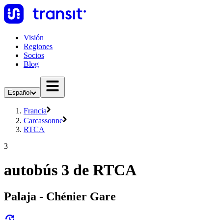
Visión
Regiones
Socios
Blog
Español
Francia
Carcassonne
RTCA
3
autobús 3 de RTCA
Palaja - Chénier Gare