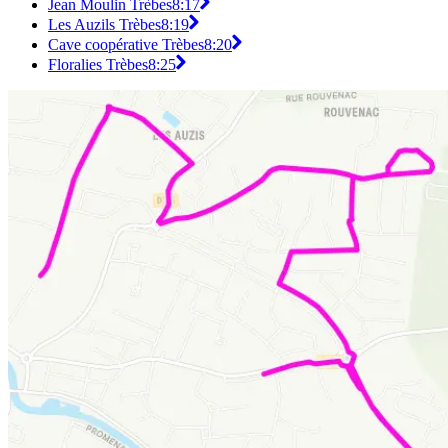
Jean Moulin Trèbes
8:17
Les Auzils Trèbes
8:19
Cave coopérative Trèbes
8:20
Floralies Trèbes
8:25