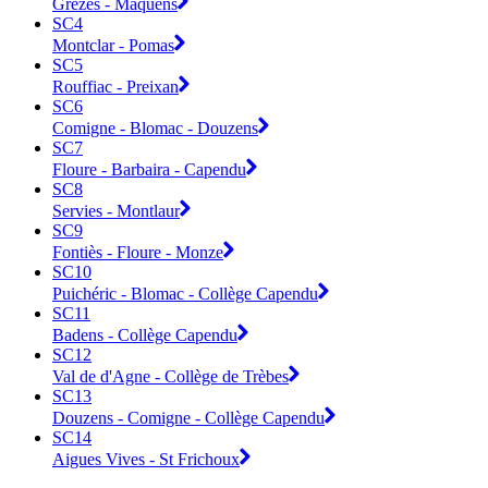
Grezes - Maquens
SC4
Montclar - Pomas
SC5
Rouffiac - Preixan
SC6
Comigne - Blomac - Douzens
SC7
Floure - Barbaira - Capendu
SC8
Servies - Montlaur
SC9
Fontiès - Floure - Monze
SC10
Puichéric - Blomac - Collège Capendu
SC11
Badens - Collège Capendu
SC12
Val de d'Agne - Collège de Trèbes
SC13
Douzens - Comigne - Collège Capendu
SC14
Aigues Vives - St Frichoux