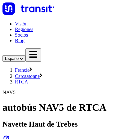
Visión
Regiones
Socios
Blog
Español
Francia
Carcassonne
RTCA
NAV5
autobús NAV5 de RTCA
Navette Haut de Trèbes