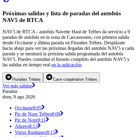
Próximas salidas y lista de paradas del autobús
NAV5 de RTCA
NAV5 de RTCA - autobús Navette Haut de Trèbes da servicio a 9
paradas de autobús en la zona de Carcassonne, con primera salida
desde Occitanie y última parada en Floralies Trèbes. Desplázate
hacia abajo para ver las próximas llegadas del autobús NAV5 a cada
parada y se mostrará la próxima salida programada del autobús
NAV5. Puedes consultar el horario completo del autobús NAV5 y
las salidas en tiempo real
en la aplicación
.
Floralies Trèbes
Cave coopérative Trèbes
Ver más salidas
Paradas
dom, 9 ago 2026
Occitanie
8:05
Pic de Nore Trèbes
8:08
Pic de Nore
8:11
Alizees
8:13
Vieux Rustiques
8:15